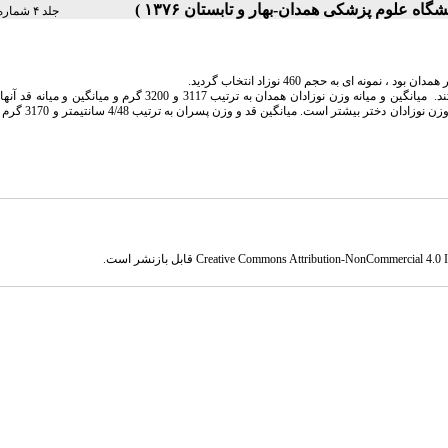
جلد ۴ شماره ۲ صفحات ۰-۰
 به حجم 460 نوزاد انتخاب گردید.
نتایج حاصل از اطلاعات نشان داد که 10% نوزادان مذکور وزن کمتر از 2500 گرم داشتند. میانگین و میانه وزن نوزادان همدان به ترتیب 3117 و 00
03/48 و 48 سانتیمتر بود. آزمونهای آماری نشان داد که میانگین قد و و
Creative Commons Attribution-NonCommercial 4.0 In
قابل بازنشر است.