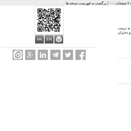
|
برگشت به فهرست نسخه ها
32 گرم و میانگین و میانه قد آنها به ترتیب
زن پسر از میانگین قد و وزن نوزادان دختر بیشتر است. میانگین قد و وزن پسران به ترتیب 4/48 سانتیمتر و 3170 گرم و دختران