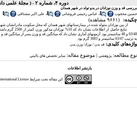
دوره ۴، شماره ۲ - ( مجلۀ علمی دانشگاه علوم پزشکی همدان-بهار و تابستان ۱۳۷۶ )
بررسی قد و وزن نوزادان در بدو تولد در شهر همدان
،
،
حسین محجوب
عباس رحیمی فروشانی
علی اکبر مشتاقی
چکیده:
(۹۶۶۱ مشاهده)
از بین نوزادان متولد شده در بیمارستانهای شهر همدان که محل سکونت مادرانشان شهر همدان بود ، نمونه ای
به ترتیب 63/47 سانتیمتر و 3083 گرم بود.
واژه‌های کلیدی:
قد بدن / نوزاد/ وزن بدن
نوع مطالعه:
| موضوع مقاله:
پژوهشي
سایر تخصص هاي باليني
بازنشر اطلاعات
این مقاله تحت شرایط
ternational License