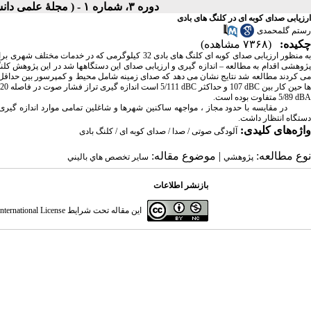
دوره ۳، شماره ۱ - ( مجلۀ علمی دانشگاه علوم پزشکی همدان- پاييز و زمستان ۱۳۷۴ )
ارزیابی صدای کوبه ای در کلنگ های بادی
رستم گلمحمدی
چکیده:
(۷۳۶۸ مشاهده)
ژوهشی اقدام به مطالعه
–
اندازه گیری و ارزیابی صدای این دستگاهها شد در این پژوهش کلن
ی کردند مطالعه شد نتایج نشان می دهد که صدای زمینه شامل محیط و کمپرسور بین حداق
ها حین کار بین
dBC
107 و حداکثر
dBC
5/111 است اندازه گیری تراز فشار صوت در فاصله 20 متری از منبع صوتی هنگام کار کلنگ
dBA
5/89 متفاوت بوده است.
در مقایسه با حدود مجاز ، مواجهه ساکنین شهرها و شاغلین تمامی موارد اندازه گیری ش
دستگاه انتظار داشت.
واژه‌های کلیدی:
آلودگی صوتی / صدا / صدای کوبه ای / کلنگ بادی
نوع مطالعه:
| موضوع مقاله:
پژوهشي
سایر تخصص هاي باليني
بازنشر اطلاعات
این مقاله تحت شرایط
ternational License