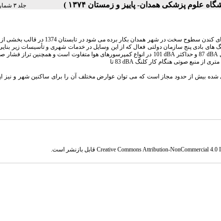
جلد ۳ شماره ۱ صفحات ۰-۰
به منظور ارزیابی صدای کوبه ای کلنگ های بادی 32 کیلوگرمی که در خدمات مختلف شهری برای کندن سطوح سخت در شهر همدان ب
گ های بادی پنج سازمان دولتی فعال که از این وسایل در خدمات شهری و تأسیسات زیر بنایی
ل
dBA
87 و حداکثر
dBA
101 در انواع کمپرسورهای هوا متفاوت است و همچنین تراز فشار 
dBA
83 تا
ده بیش از حدود مجاز است که می توان عوارض مختلف آن را برای ساکنین شهر و نیز اپر
Creative Commons Attribution-NonCommercial 4.0 In
قابل بازنشر است.