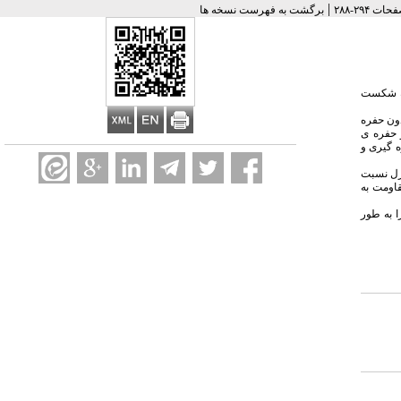
|
برگشت به فهرست نسخه ها
 به شکست
عدد دندان سانترال فک بالای سالم انتخاب شدند. دندان ها بر حسب محل حفره دسترسی به 4 گروه 21 تایی تقسیم شدند: گروه 1: بدون حفره
 ریشه شدند و حفره ی
ی باسرعت ثابت mm/min2 و برحسب نیوتن اندازه گیری و
 میانگین گروه کنترل نسبت
شان نداد (0.666=P) ولی تفاوت میانگین مقاومت به
 به طور