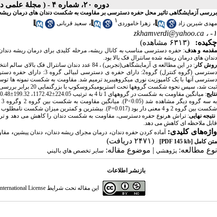
دوره ۲۰، شماره ۴ - ( مجلۀ علمی دانشگاه علوم پزشکی همدان-زمستان ۱۳۹۲ )
بررسی آزمایشگاهی تاثیر محل حفره دسترسی بر مقاومت به شکست دندان های درمان ریشه ش
۱
،
،
مهدی شیرین زاد
زهرا خاموردی
سعید قربانی
zkhamverdi@yahoo.ca
۱- ،
چکیده:
(۶۳۱۳ مشاهده)
قدمه و هدف
: حفره دسترسی مناسب به کانال ریشه، مرحله کلیدی برای درمان ریشه دندان 
دندان های درمان ریشه شده سانترال فک بالا بود.
وش کار
ثبت شد، سپس نحوه شکست گروهها تحت استریومیکروسکوپ با بزرگنمایی 20 برابر بررسی گردید. داده ها توسط آزمون واریانس یک طرفه و آزمون تعقیبی توکی آنالیز شدند
نتایج
شکست بین گروه 2 و 4 معنی دار بود (P=0.017). بیشترین و کمترین میزان شکست نامطلوب به ترتیب درگروه کنترل (48%) و درگروه 3 (5%) دیده شد.
تیجه نهایی
: تراش هرنوع حفره دسترسی، مقاومت به شکست دندان را کاهش می دهد و تراش 
قابل ملاحظه ای کاهش می دهد.
واژه‌های کلیدی:
،
،
،
آماده کردن حفره دندان
درمان مجرای ریشه دندان
دندان پیشین
مقا
(۲۴۷۱ دریافت)
متن کامل
[PDF 145 kb]
نوع مطالعه:
| موضوع مقاله:
پژوهشي
سایر تخصص هاي باليني
بازنشر اطلاعات
این مقاله تحت شرایط
ternational License