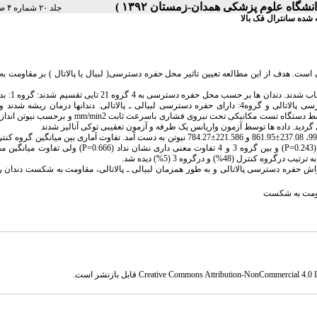
جلد ۲۰ شماره ۴ صفحات ۲۹۴-۲۸۸
ده سانترال فک بالا
است. هدف از این مطالعه تعیین تاثیر محل حفره دسترسی( لبیال یا پالاتال ) بر مقاومت
: در این مطالعه ی آزمایشگاهی(تجربی) ، 84 
دسترسی (گروه کنترل) گروه2: دارای حفره ی دسترسی لبیالی گروه 3: دارای حفره دسترسی پالاتالی و گروه4: دارای حفره دسترسی لبیالی ـ پالاتالی. دندانها درمان
دسترسی آنها با یک کامپوزیت نوری میکروهیبرید ترمیم شد. مقاومت به شکست نمونه ها توسط دستگاه تست مکانیکی تحت نیروی فشار
: میانگین مقاومت به شکست در گروههای 1 تا 4 به ترتیب 224.05±1172.42، 199.32±990.48، 237.08±861.95 و 221.586±784.27 نیوتن به دست آمد. تفاوت آماری بین
به سه گروه دیگر مشاهده شد (P<0.05). میانگین مقاومت به شکست بین گروه 2 وگروه 3 (P=0.243) و بین گروه 3 و 4 تفاوت معنی داری ن
حفره دسترسی پالاتالی و به طور همزمان لبیالی ـ پالاتالی، مقاومت به شکست دندان را
ومت به شکست
Creative Commons Attribution-NonCommercial 4.0 In
قابل بازنشر است.