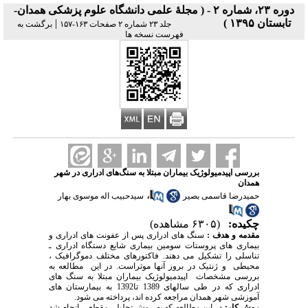
دوره ۲۳، شماره ۲ - ( مجلۀ علمی دانشگاه علوم پزشکی همدان-
تابستان ۱۳۹۵ )
|
جلد ۲۳ شماره ۲ صفحات ۱۶۳-۱۵۷
برگشت به
فهرست نسخه ها
بررسی اپیدمیولوژیک بیماران مبتلا به سنگ‌های ادراری در شهر
همدان
،
حمیدرضا قاسمی بصیر
سیدحبیب اله موسوی بهار
چکیده:
(۶۳۰۵ مشاهده)
مقدمه و هدف :
سنگ های ادراری پس از عفونت های ادراری و
بیماری های پروستات سومین بیماری شایع دستگاه ادراری ـ
تناسلی را تشکیل می دهند. فاکتورهای مختلف دموگرافیک ،
محیطی و‍‍ ژنتیک در بروز آنها موثراست. در این مطالعه به
بررسی مشخصات اپیدمیولوژیک بیماران مبتلا به سنگ های
ادراری که در طی سالهای 1389 تا1392 به بیمارستان های
آموزشی شهر همدان مراجعه کرده اند، پرداخته می شود.
روش کار:
در این مطالعه که به روش تحلیلی مقطعی انجام شد