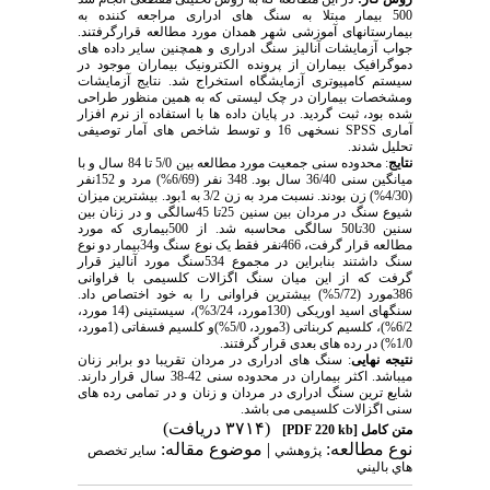
500 بیمار مبتلا به سنگ های ادراری مراجعه کننده به
بیمارستانهای آموزشی شهر همدان مورد مطالعه قرارگرفتند.
جواب آزمایشات آنالیز سنگ ادراری و همچنین سایر داده های
دموگرافیک بیماران از پرونده الکترونیک بیماران موجود در
سیستم کامپیوتری آزمایشگاه استخراج شد. نتایج آزمایشات
ومشخصات بیماران در چک لیستی که به همین منظور طراحی
شده بود، ثبت گردید. در پایان داده ها با استفاده از نرم افزار
آماری
SPSS
نسخه­ی 16 و توسط شاخص های آمار توصیفی
تحلیل شدند.
نتایج
: محدوده سنی جمعیت مورد مطالعه بین 5/0 تا 84 سال و با
میانگین سنی 36/40 سال بود. 348 نفر (6/69%) مرد و 152نفر
(4/30%) زن بودند. نسبت مرد به زن 3/2 به 1بود. بیشترین میزان
شیوع سنگ در مردان بین سنین 25تا 45سالگی و در زنان بین
سنین 30تا50 سالگی محاسبه شد. از 500بیماری که مورد
مطالعه قرار گرفت، 466نفر فقط یک نوع سنگ و34بیمار دو نوع
سنگ داشتند بنابراین در مجموع 534سنگ مورد آنالیز قرار
گرفت که از این میان سنگ اگزالات کلسیمی با فراوانی
386مورد (5/72%) بیشترین فراوانی را به خود اختصاص داد.
سنگهای اسید اوریکی (130مورد، 3/24%)، سیستینی (14 مورد،
6/2%)، کلسیم کربناتی (3مورد، 5/0%)و کلسیم فسفاتی (1مورد،
1/0%) در رده های بعدی قرار گرفتند.
نتیجه­ نهایی
: سنگ های ادراری در مردان تقریبا دو برابر زنان
میباشد. اکثر بیماران در محدوده سنی 42-38 سال قرار دارند.
شایع ترین سنگ ادراری در مردان و زنان و در تمامی رده های
سنی اگزالات کلسیمی می باشد.
(۳۷۱۴ دریافت)
متن کامل
[PDF 220 kb]
نوع مطالعه:
| موضوع مقاله:
پژوهشي
سایر تخصص
هاي باليني