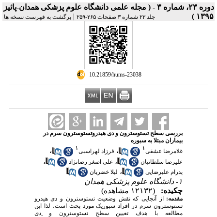
دوره ۲۳، شماره ۳ - ( مجله علمی دانشگاه علوم پزشکی همدان-پائیز
|
۱۳۹۵ )
جلد ۲۳ شماره ۳ صفحات ۲۶۵-۲۵۹
برگشت به فهرست نسخه ها
‎ 10.21859/hums-23038
بررسی سطح تستوسترون و دی هیدروتستوسترون سرم در
بیماران مبتلا به سبوره
۱
۱
،
،
غلامرضا عشقی
فرزاد لهراسبی
،
،
علیرضا سلطانیان
علی اصغر رضانژاد
،
پدرام علیرضایی
لیلا خضریان
۱- دانشگاه علوم پزشکی همدان
چکیده:
(۱۲۱۳۲ مشاهده)
مقدمه:
از آنجایی که نقش وضعیت تستوسترون و دی هیدرو
تستوسترون سرم در افراد سبوریک مورد بحث است، لذا این
مطالعه با هدف تعیین سطح تستوسترون و ِدی