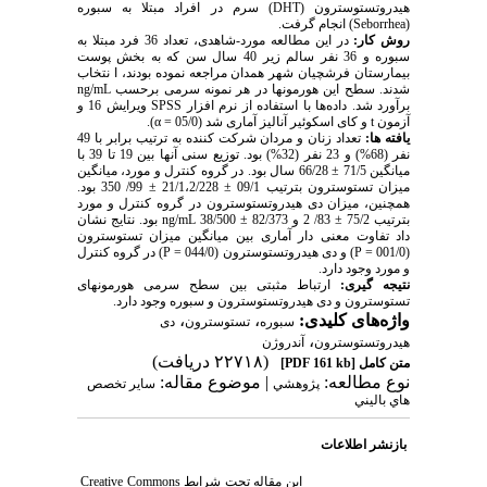
هیدروتستوسترون (
DHT
) سرم در افراد مبتلا به سبوره
(
Seborrhea
) انجام گرفت.
روش کار:
در این مطالعه مورد-شاهدی، تعداد 36 فرد مبتلا به
سبوره و 36 نفر سالم زیر 40 سال سن که به بخش پوست
بیمارستان فرشچیان شهر همدان مراجعه نموده بودند، ا نتخاب
شدند. سطح این هورمونها در هر نمونه سرمی برحسب
ng/mL
برآورد شد. داده‌ها با استفاده از نرم افزار
SPSS
ویرایش 16 و
آزمون
t
و کای اسکوئیر آنالیز آماری شد (05/0 =
α
).
یافته ها:
تعداد زنان و مردان شرکت کننده به ترتیب برابر با 49
نفر (68%) و 23 نفر (32%) بود. توزیع سنی آنها بین 19 تا 39 با
میانگین 71/5 ± 66/28 سال بود. در گروه کنترل و مورد، میانگین
میزان تستوسترون بترتیب 09/1 ± 21/1،2/228 ± 99/ 350 بود.
همچنین، میزان دی هیدروتستوسترون در گروه کنترل و مورد
بترتیب 75/2 ± 83/ 2 و 82/373 ± 38/500
ng/mL
بود. نتایج نشان
داد تفاوت معنی دار آماری بین میانگین میزان تستوسترون
(001/0 =
P
) و دی هیدروتستوسترون (044/0 =
P
) در گروه کنترل
و مورد وجود دارد.
نتیجه گیری:
ارتباط مثبتی بین سطح سرمی هورمونهای
تستوسترون و دی هیدروتستوسترون و سبوره وجود دارد.
واژه‌های کلیدی:
،
،
سبوره
تستوسترون
دی
،
هیدروتستوسترون
آندروژن
(۲۲۷۱۸ دریافت)
متن کامل
[PDF 161 kb]
نوع مطالعه:
| موضوع مقاله:
پژوهشي
سایر تخصص
هاي باليني
بازنشر اطلاعات
این مقاله تحت شرایط
Creative Commons