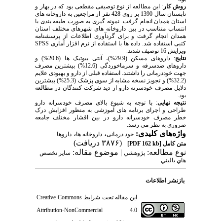
روش کار
: این مطالعه از نوع توصیفی مقطعی بود که در بهار و
تابستان سال 1390 بر روی 428 نفر از مراجعین به داروخانه های
استان همدان انجام گرفت. نمونه گیری به صورت طبقه بندی با
انتساب متناسب در بین داروخانه های شهرهای مختلف استان
همدان انجام گرفت و برای گردآوری اطلاعات از پرسشنامه
کتبی استفاده شد. داده ها با استفاده از نرم افزار آماری SPSS
ویرایش 16 توصیف شدند.
نتایج
: داروهای مسکن (29.9%)، آنتی بیوتیک ها (20.6%) و
داروهای ضدسرفه و سرماخوردگی (12.6%) بیشترین مصرف
جهت خوددرمانی را داشتند. استفاده قبلی از دارو و بهبودی علایم
(32.2%) و تجویز نسخه مشابه از سوی پزشک (25.3%) بیشترین
دلایل مصرف خودسرنه دارو از دید شرکت کنندگان در مطالعه
بود.
نتیجه نهایی
: با توجه به شیوع بالای مصرف خودسرانه دارو
طراحی و اجرای برنامه های آموزشی به منظور افزایش درک
خطر مصرف خودسرانه دارو در بین اقشار مختلف جامعه
ضروری به نظر می رسد.
واژه‌های کلیدی:
،
،
خود درمانی
داروخانه ها
داروها
(۳۸۷۶ دریافت)
متن کامل
[PDF 162 kb]
نوع مطالعه:
| موضوع مقاله:
پژوهشي
سایر تخصص
هاي باليني
بازنشر اطلاعات
این مقاله تحت شرایط
Creative Commons
Attribution-NonCommercial 4.0