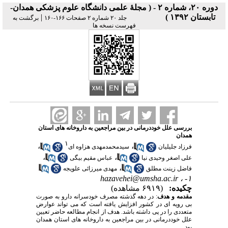
دوره ۲۰، شماره ۲ - ( مجلۀ علمی دانشگاه علوم پزشکی همدان-
تابستان ۱۳۹۲ )
|
جلد ۲۰ شماره ۲ صفحات ۱۶۶-۱۶۰
برگشت به
فهرست نسخه ها
بررسی علل خوددرمانی در بین مراجعین به داروخانه های استان
همدان
۱
،
،
فرزاد جلیلیان
سیدمحمدمهدی هزاوه ای
،
،
علی اصغر وحیدی نیا
عباس مقیم بیگی
،
فاضل زینت مطلق
مهدی میرزائی علویجه
hazavehei@umsha.ac.ir
۱- ،
چکیده:
(۶۹۱۹ مشاهده)
مقدمه و هدف
: در دهه گذشته مصرف خودسرانه دارو به صورت
بی رویه ای در کشور افزایش یافته است که می تواند عوارض
متعددی را در پی داشته باشد. هدف از انجام مطالعه حاضر تعیین
علل خوددرمانی در بین مراجعین به داروخانه های استان همدان
بود.