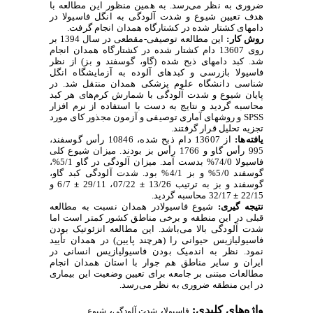
ضروری به نظر می
رسد. به همین منظور این مطالعه با
هدف تعیین شیوع و شدت آلودگی به انگل فاسیولا در
دامهای کشتار شده در کشتارگاه همدان انجام گرفت.
روش کار:
این مطالعه توصیفی-مقطعی در سال 1394 بر
روی 13607 دام کشتار شده در کشتارگاه همدان انجام
شد. کبد دامهای ذبح شده (گاو، گوسفند و بز) از نظر
فاسیولا بازرسی و کبدهای آلوده به آزمایشگاه انگل
شناسی دانشگاه علوم پزشکی همدان منتقل شد. در
پایان شیوع و شدت آلودگی با شمارش کرم
های هر کبد
محاسبه گردید و نتایج به دست با استفاده از نرم افزار
SPSS
و روشهای آماری توصیفی و آزمون مجذور کای مورد
تجزیه تحلیل قرار گرفتند.
یافته
ها:
از 13607 دام ذبح شده، 10846 رأس گوسفند،
995 رأس گاو و 1766 رأس بز بودند. میزان شیوع کلی
فاسیولا 74/0
%
بدست آمد. میزان آلودگی در گاو 5/1
%
،
گوسفند 5/0
%
و بز 4/1
%
بود. شدت آلودگی کبد گاو،
گوسفند و بز به ترتیب 13/26
±
07/22، 29/11
±
6/7 و
22/15
±
32/17 محاسبه گردید.
نتیجه گیری:
شیوع فاسیولادر همدان نسبت به مطالعه
قبلی در این منطقه و برخی مناطق کشور کمتر است اما
شدت آلودگی بالا می
باشد. این مطالعه انزئوتیک بودن
فاسیولیازیس حیوانی را (هرچند پایین) در همدان تأیید
نمود. نظر به اندمیک بودن فاسیولیازیس انسانی در
ایران و سایر مناطق هم جوار با استان همدان انجام
مطالعات مبتنی بر جامعه برای تعیین وضعیت این بیماری
در این منطقه ضروری به نظر می
رسد.
واژه‌های کلیدی:
،
،
فاسیولا
شدت آلودگی
شیوع