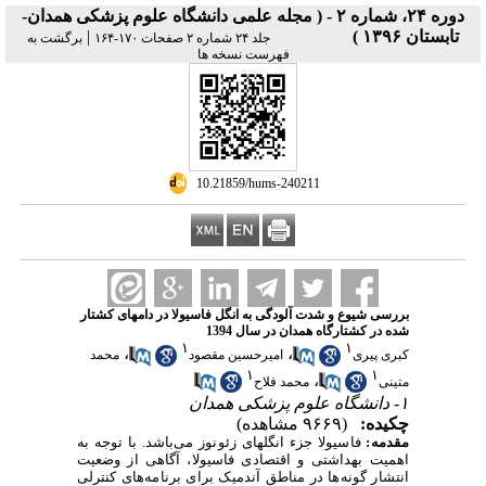
دوره ۲۴، شماره ۲ - ( مجله علمی دانشگاه علوم پزشکی همدان-
تابستان ۱۳۹۶ )
|
جلد ۲۴ شماره ۲ صفحات ۱۷۰-۱۶۴
برگشت به
فهرست نسخه ها
‎ 10.21859/hums-240211
بررسی شیوع و شدت آلودگی به انگل فاسیولا در دامهای کشتار
شده در کشتارگاه همدان در سال 1394
۱
۱
،
،
کبری پیری
امیرحسین مقصود
محمد
۱
۱
،
متینی
محمد فلاح
۱- دانشگاه علوم پزشکی همدان
چکیده:
(۹۶۶۹ مشاهده)
مقدمه:
فاسیولا جزء انگلهای زئونوز می
باشد. با توجه به
اهمیت بهداشتی و اقتصادی فاسیولا، آگاهی از وضعیت
انتشار گونه
ها در مناطق آندمیک برای برنامه
های کنترلی