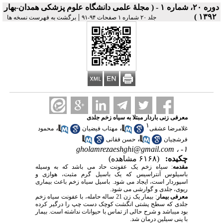
دوره ۲۰، شماره ۱ - ( مجلۀ علمی دانشگاه علوم پزشکی همدان-بهار
|
۱۳۹۲ )
جلد ۲۰ شماره ۱ صفحات ۹۴-۹۱
برگشت به فهرست نسخه ها
معرفی زنی باردار مبتلا به سیاه زخم جلدی
۱
،
،
غلامرضا عشقی
مهتاب فیضیان
محمود
،
فرشچیان
حسن فقانی
gholamrezaeshghi@gmail.com
۱- ،
چکیده:
(۶۱۶۸ مشاهده)
مقدمه
: سیاه زخم یک عفونت حاد می باشد که به وسیله
باسیلوس آنتراسیس که یک باسیل گرم مثبت، هوازی و
اسپوردار است، ایجاد می شود. باسیل سیاه زخم باعث بیماری
ریوی، جلدی و گوارشی می شود.
معرفی بیمار
: بیمار یک زن 21 ساله حامله، با عفونت سیاه زخم
جلدی که سطح پشتی انگشت کوچک دست چپ را درگیر کرده
بود میباشد و شرح حالی از تماس با حیوانات نداشته است. بیمار
با پنی سیلین درمان شد.