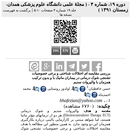
دوره ۱۹، شماره ۴ - ( مجلۀ علمی دانشگاه علوم پزشکی همدان-
زمستان ۱۳۹۱ )
|
جلد ۱۹ شماره ۴ صفحات ۱۰-۵
برگشت به فهرست
نسخه ها
بررسی مقایسه ای اختلالات شناختی و برخی خصوصیات
تشنجی شوک درمانی در بیماران مانیک با و بدون ترکیب
همزمان با والپروات سدیم
۱
،
،
حسن حافظیان
اولدوز روستایی
محمد
احمدپناه
hhafezian@yahoo.com
۱- ،
چکیده:
(۶۷۶۰ مشاهده)
مقدمه و هدف
: والپروات سدیم و شوک درمانی
(Electroconvulsive Therapy ECT) هر دو از درمانهای مؤثر مانیا
هستند، اما شواهد مبتنی بر کارآزمایی بالینی درباره بکارگیری
همزمان این دو وجود ندارد. به همین منظور این مطالعه با هدف
مقایسه اختلالات شناختی و برخی خصوصیات تشنجی شوک