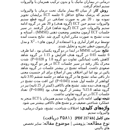
درمانی در بیماران مانیک با و بدون ترکیب همزمان با والپروات
سدیم انجام گرفت.
روش کار
: از میان 40 بیمار مانیک تحت درمان با والپروات
سدیم که پزشک معالج حداقل 6 جلسه ECT برایشان تجویز
نموده بود ، 20 نفر به صورت تصادفی در گروه قطع سدیم
والپروات سدیم حین ECT (گروه هدف) و 20 نفر در گروه ادامه
سدیم والپروات حین ECT (گروه شاهد) قرار گرفتند. در سیر
جلسات ECT آزمون مختصر وضعیت ذهنی (MMSE) ، آستانه و
مدت تشنج به صورت مکرر اندازه گیری شد. نتایج بدست آمده
2
توسط نرم افزار آماری و با استفاده از آزمون های Χ
، t و مدل
رگرسیون خطی تجزیه و تحلیل شدند.
نتایج
: نمرات MMSE در ابتدا در دو گروه یکسان بود ، اما ظرف
6 جلسه 0.65 در گروه هدف افزایش و 1.15 در گروه شاهد
کاهش یافت (میانگین تفاوت دو گروه 1.8 و 0.028=P). شدت
محرک بکار رفته در سیر جلسات ECT در هر دو گروه روندی
صعودی داشت. آستانه تشنج در بیشتر جلسات در گروه شاهد
پائین تر بود اما این اختلاف پس از اصلاح برای اثر جنسیت معنی
دار باقی نماند. تشنج ها در گروه شاهد در جلسه ششم 3.95 ثانیه
کوتاهتر از جلسه اول شدند (0.045=P). این افت مدت تشنج در
گروه هدف دیده نشد. تشنج های ناکافی (کمتر از 25 ثانیه) نیز در
گروه شاهد 15.8% بیشتر از گروه هدف بود (0.006=P). تعداد
جلسات ECT در دو گروه تفاوتی نداشت.
نتیجه نهایی
: ادامه دادن والپروات سدیم همزمان با ECT منجر به
عملکرد شناختی ضعیف تر و تشنج های ناکافی بیشتر می شود.
واژه‌های کلیدی:
،
،
،
اختلالات شناخت
تشنج
شوک درمانی
والپروات سدیم
(۳۵۸۱ دریافت)
متن کامل
[PDF 217 kb]
نوع مطالعه:
| موضوع مقاله:
پژوهشي
سایر تخصص
هاي باليني