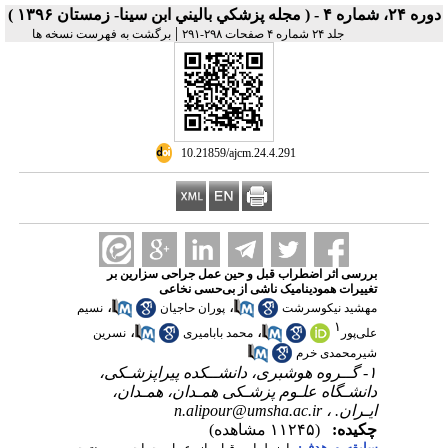
دوره ۲۴، شماره ۴ - ( مجله پزشكي باليني ابن سينا- زمستان ۱۳۹۶ )
|
جلد ۲۴ شماره ۴ صفحات ۲۹۸-۲۹۱
برگشت به فهرست نسخه ها
‎ 10.21859/ajcm.24.4.291
بررسی اثر اضطراب قبل و حین عمل جراحی سزارین بر
تغییرات همودینامیک ناشی از بی‌حسی نخاعی
،
،
مهشید نیکوسرشت
پوران حاجیان
نسیم
۱
،
،
علی‌پور
محمد بابامیری
نسرین
شیرمحمدی خرم
۱- گــروه هوشبری، دانشــکده پیراپزشـکی،
دانشـگاه علـوم ‌پزشـکی همـدان، همـدان،
ایـران. ،
n.alipour@umsha.ac.ir
چکیده:
(۱۱۲۴۵ مشاهده)
سابقه و هدف: