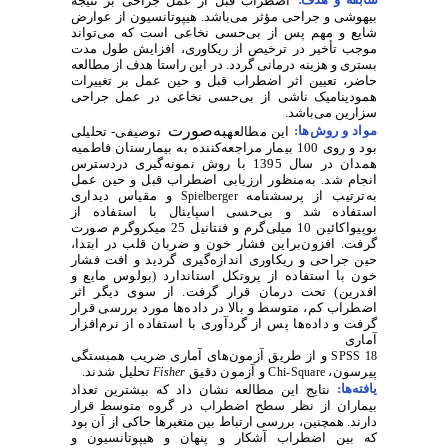
اضطراب قبل از عمل جراحی بر نتیجه
بیهوشی و جراحی مؤثر می‌باشد. هیپوتانسیون از عوارض
شایع و مهم پس از بی‌حسی نخاعی است که می‌تواند
موجب تأخیر در ترخیص از ریکاوری، افزایش طول مدت
بستری و هزینه درمانی گردد. در این ‌‌راستا هدف از مطالعه
حاضر، تعیین اثر اضطراب قبل و حین عمل بر تغییرات
همودینامیک ناشی از بی‌حسی نخاعی در عمل جراحی
سزارین می‌باشد.
به‌صورت
مواد و روش‌‌ها:
این مطالعه
توصیفی- تحلیلی
بود و روی 100 بیمار مراجعه‌کننده به بیمارستان فاطمیه
همدان در سال 1395 با روش نمونه‌گیری دردسترس
انجام شد. به‌منظور ارزیابی اضطراب قبل و حین عمل
به‌ترتیب از پرسشنامه
و مقیاس دیداری
Spielberger
استفاده شد و بی‌حسی اسپاینال با استفاده از
بوپیواکائین 10 ‌میلی‌گرم و فنتانیل 25 ‌میکروگرم صورت
گرفت. افزون‌براین فشار خون و ضربان قلب در ابتدا،
حین جراحی و ریکاوری اندازه‌گیری گردید و افت فشار
خون با استفاده از پروتکل استاندارد (بولوس مایع و
افدرین) تحت‌ درمان قرار گرفت. از سوی ‌دیگر اثر
اضطراب کم، متوسط و بالا در داده‌ها مورد ‌بررسی قرار
گرفت و داده‌ها پس از گردآوری با استفاده از نرم‌افزار
آماری
و از طریق آزمون‌های آماری
ضریب همبستگی
SPSS 18
پیرسون،
و
آزمون دقیق
تحلیل شدند.
Fisher
Chi-Square
یافته‌ها:
نتایج این مطالعه نشان داد که بیشترین تعداد
بیماران از نظر سطح اضطراب در گروه متوسط قرار
دارند. همچنین، بررسی ارتباط بین متغیرها حاکی از آن بود
که بین اضطراب آشکار و پنهان و هیپوتانسیون و