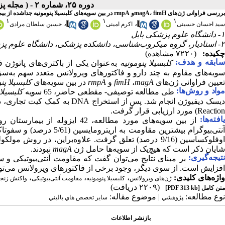
دوره ۲۵، شماره ۲ - ( مجله پزشکی بالینی ابن سینا ـ تابستان ۱۳۹۷ )
بررسی فراوانی ژن‌های magA، fimHو rmpA در بین سویه‌های کلبسیلا پنومونیه جداشده از بیماران بستری در بیمارستان‌های شهرستان بابل
۱
۱
۱
،
،
سید احسان حسینی
اکرم امینی
حسین سلطان مرادی
۱- دانشگاه علوم پزشکی بابل
۲- استادیار، گروه میکروب‌شناسی، دانشکده پزشکی، دانشگاه علوم پزشکی بابل، بابل، ایران ،
چکیده:
(۷۲۲۰ مشاهده)
ابقه و هدف:
کلبسیلا پنومونیه
به‌عنوان یکی از باکتری‌های پاتوژ
سویه‌های مقاوم به چند دارو و فاکتورهای ویرولانس متعدد سهم به‌سز
تعیین فراوانی ژن‌های
magA
،
fimH
و
rmpA
در بین سویه‌های
کلبسیلا پن
واد و روش‌‌ها:
طی مطالعه توصیفی-
مقطعی حاضر، 65 سویه
کلبسیلا
یسک دیفیوژن انجام شد. پس از استخراج
DNA
به کمک کیت تجاری، د
Reaction
)
مورد ارزیابی قرار گرفت.
افته‌ها:
وفلوکساسین (9/16 درصد) تعلق گرفت. علاوه‌براین، در روش مولکولی فراوانی ژن‌های
شایان ذکر است که هیچ‌یک از سویه‌ها حامل ژن
magA
نبودند.
تیجه‌گیری:
بر مبنای نتایج می‌توان گفت که مقاومت آنتی‌بیوتیکی و 
افزایش است. از سوی دیگر، وجود برخی از فاکتورهای ویرولانس می‌تواند
واژه‌های کلیدی:
،
،
،
ژن‌های ویرولانس
کلبسیلا پنومونیه
مقاومت آنتی‌بیوتیکی
واکنش زنجی
(۲۲۰۹ دریافت)
متن کامل
[PDF 313 kb]
نوع مطالعه:
| موضوع مقاله:
پژوهشي
سایر تخصص هاي باليني
بازنشر اطلاعات