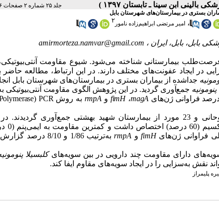
جلد ۲۵ شماره ۲ صفحات ۱۲۶-۱۲۱
۲
،
امیر مرتضی ابراهیم‌زاده نامور
amirmorteza.namvar@gmail.com
ن فرصت‌طلب بیمارستانی شناخته می‌شود. شیوع مقاومت آنتی‌بیوتیکی
ایی در ایجاد عفونت‌های مختلف دارند. در این ارتباط، مطالعه حاضر 
ومونیه
جداشده از بیماران بستری در بیمارستان‌های شهرستان بابل انجا
 پنومونیه
جمع‌آوری گردید. در این پژوهش الگوی مقاومت آنتی‌بیوتیکی 
رصد فراوانی ژن‌های
magA
،
fimH
و
rmpA
به روش
PCR
(
Polymerase
از بین سویه‌های مورد مطالعه، 42 ایزوله از بیمارستان روحانی و 23 مورد از بیمارستان شهید بهشتی جمع‌آوری گردید
آنتی‌بیوگرام بیشترین مقاومت به اری
fimH
و
rmpA
به‌ترتیب 1/86 و 8/10 درصد گ
سویه‌های دارای مقاومت چند دارویی در بین سویه‌های
کلبسیلا پنومونی
 نقش به‌سزایی را در ایجاد سویه‌های مقاوم ایفا
کند.
ره پلیمراز