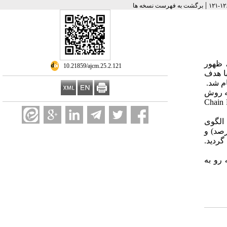
|
برگشت به فهرست نسخه ها
، ظهور
‎ 10.21859/ajcm.25.2.121
با هدف
م شد.
به روش
Chain
ند. در الگوی
ترومایسین (5/61 درصد) و سفوتاکسیم (60 درصد) اختصاص داشت و کمترین مقاومت به ایمی‌پنم (0 درصد) و
زارش گردید.
ه
رو به