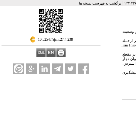
|
برگشت به فهرست نسخه ها
ین وضعیت
‎ 10.52547/ajcm.27.4.238
ز
ازجمله
Item Inso
 درمجموع ۲۵۷ نفر دانشجوی پزشکی بررسی شدند. ۶/۵۵ درصد زن بودند. میانگین و انحراف معیار سن دانشجویان 61/1 ± 09/24 سال بود. 171 نفر از شرکت‌کنندگان (6/۶۶ درصد) در مقطع 
کارآموزی و ۱۰۵ (۹/۴۰ درصد) ساکن خوابگاه دانشجویی بودند. 160 نفر (3/62 درصد) از دانشجویان با بیماران کرونایی در تماس بودند. بعد از بروز پاندمی کرونا حدود 4/28 درصد از دانشجویان دچار 
افسردگی،1/17 درصد دچار استرس، 8/21 درصد دچار اضطراب و 6/20 درصد دچار اختلال خواب بودند. بین متغیرهای دموگرافیک، سکونت در خوابگاه و مقطع کارورزی یا کارآموزی با استرس، 
پیشگیری