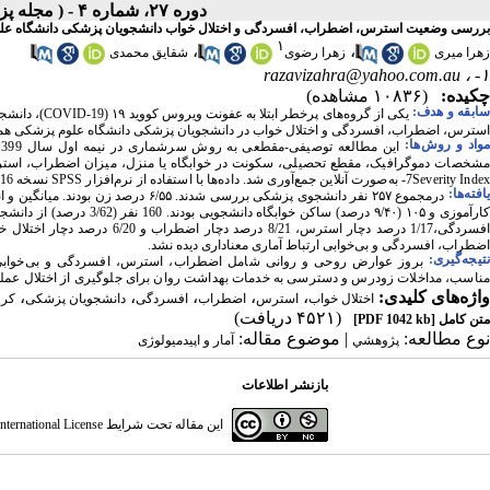
دوره ۲۷، شماره ۴ - ( مجله پزشکی بالینی ابن سینا ـ زمستان ۱۳۹۹ )
بررسی وضعیت استرس، اضطراب، افسردگی و اختلال خواب دانشجویان پزشکی دانشگاه علوم 
۱
،
،
زهرا میری
زهرا رضوی
شقایق محمدی
razavizahra@yahoo.com.au
۱- ،
چکیده:
(۱۰۸۳۶ مشاهده)
ابقه و هدف:
یکی از گروه‌های پرخطر ابتلا به عفونت ویروس کووید ۱۹ (
COVID-19
)، دانشج
استرس، اضطراب، افسردگی و اختلال خواب در دانشجویان پزشکی دانشگاه علوم پزشکی همدان طی همه‌گیری 
واد و روش‌‌ها:
این
مطالعه
توصیفی-مقطعی
به
روش
سرشماری
در
نیمه
اول
سال
 1399 
شخصات
دموگرافیک
، مقطع
تحصیلی
، 
سکونت
در
خوابگاه
یا
منزل
،
 میزان
اضطراب،
است
Severity Index
-7
به‌صورت
آنلاین
جمع‌آوری
شد
. 
داده‌ها
با
استفاده
از
نرم‌افزار
SPSS
نسخه
 16 
افته‌ها:
اضطراب، افسردگی و بی‌خوابی ارتباط آماری معناداری دیده نشد.
تیجه‌گیری:
بروز عوارض روحی و روانی شامل اضطراب، استرس، افسردگی و بی‌خوابی 
مناسب، مداخلات زودرس و دسترسی به خدمات بهداشت روان برای جلوگیری از اختلال عمل
واژه‌های کلیدی:
،
،
،
،
،
اختلال خواب
استرس
اضطراب
افسردگی
دانشجویان پزشکی
کرو
(۴۵۲۱ دریافت)
متن کامل
[PDF 1042 kb]
نوع مطالعه:
| موضوع مقاله:
پژوهشي
آمار و اپیدمیولوژی
بازنشر اطلاعات
این مقاله تحت شرایط
ternational License