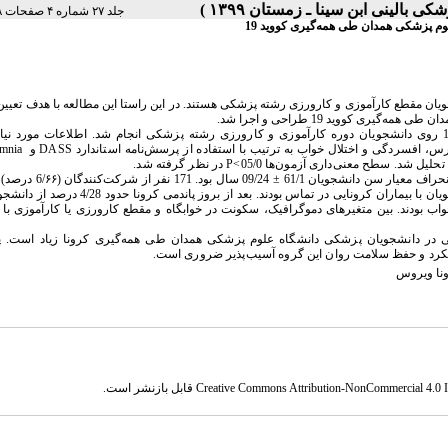
جلد ۲۷ شماره ۴ صفحات ۲۳۸-۲۳۲
پزشکی همدان طی همه‌گیری کووید 19
ویان مقطع کارآموزی و کارورزی رشته پزشکی هستند. در این راستا این مطالعه با هدف تعی
کووید 19 طراحی و اجرا شد.
روی
دانشجویان
دوره
کارآموزی
و
کارورزی
 رشته 
پزشکی
انجام
شد
. 
اطلاعات
مورد
نیا
رس،
افسردگی
و
اختلال
خواب
به ترتیب
با
استفاده
از پرسش‌نامه
استاندارد
DASS
و 
mnia 
تحلیل
شد
. 
سطح
معنی‌داری
آزمون‌ها
05/0
>
P
 د
ر
نظر
گرفته
شد
.
در دانشجویان پزشکی دانشگاه علوم پزشکی همدان طی همه‌گیری کرونا زیاد است. 
کرد و حفظ سلامت روان این گروه آسیب‌پذیر ضروری است.
نا ویروس
Creative Commons Attribution-NonCommercial 4.0 In
قابل بازنشر است.