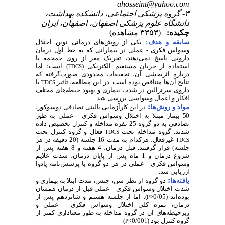
ahosseint@yahoo.com
۳- گروه پزشکی اجتماعی، دانشکده بهداشت،
دانشگاه علوم پزشکی اصفهان، اصفهان، ایران
چکیده:
(۳۳۵۳ مشاهده)
سابقه و هدف:
یکی از روش‌های درمانی نوین اختلال
وسواس فکری - عملی در بیمارانی که به خط اول درمان
دارویی پاسخ نمی‌دهند، تحریک مغز از روی جمجمه با
استفاده از جریان مستقیم الکتریکی (
) است؛ اما
TDCS
درباره اثربخشی آن، تحقیقات محدودی صورت‌گرفته که
نتایج آن‌ها متناقض بوده است. در این مطالعه، تاثیر
با
TDCS
داروی سرترالین در شدت بیماری و بهبود حیطه‌های مختلف
افکار و اعمال وسواسی بررسی شد.
:
مواد و روش‌‌ها
در این کارآزمایی بالینی تصادفی دوسوکور،
50 بیمار مبتلا به اختلال وسواس فکری - عملی به طور
تصادفی به دو گروه 25 نفره مداخله و کنترل تخصیص داده
شدند. گروه مداخله تحت
فعال و گروه کنترل تحت
TDCS
غیرفعال، هرکدام به مدت 16 جلسه (20 دقیقه در هر
TDCS
جلسه) قرار گرفتند. قبل درمان، 4 هفته و 8 هفته پس از
شروع درمان و 1 ماه پس از پایان درمان، شدت علایم
وسواس فکری - عملی در هر دو گروه با پرسش‌نامه پادوآ
ارزیابی شد.
:
یافته‌ها
دو گروه از نظر سن، جنس، مدت ابتلا به بیماری و
شدت اختلال وسواس فکری - عملی قبل از درمان همسان
بوده‌اند (0/05<
). اما از جلسه هشتم و شانزدهم پس از
P
درمان، نمره کلی اختلال وسواس فکری - عملی و
زیرحیطه‌های آن در گروه مداخله به طور معناداری کمتر از
گروه کنترل بود (0/001>
).
P