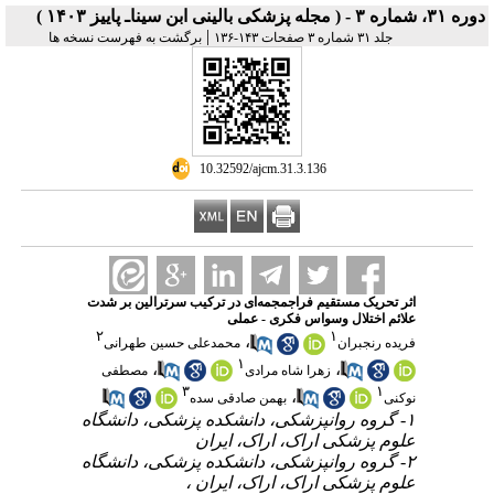
دوره ۳۱، شماره ۳ - ( مجله پزشکی بالینی ابن سیناـ پاییز ۱۴۰۳ )
|
جلد ۳۱ شماره ۳ صفحات ۱۴۳-۱۳۶
برگشت به فهرست نسخه ها
‎ 10.32592/ajcm.31.3.136
اثر تحریک مستقیم فراجمجمه‌ای در ترکیب سرترالین بر شدت
علائم اختلال وسواس فکری - عملی
۲
۱
،
فریده رنجبران
محمدعلی حسین طهرانی
۱
،
،
زهرا شاه مرادی
مصطفی
۳
۱
،
نوکنی
بهمن صادقی سده
۱- گروه روانپزشکی، دانشکده پزشکی، دانشگاه
علوم پزشکی اراک، اراک، ایران
۲- گروه روانپزشکی، دانشکده پزشکی، دانشگاه
علوم پزشکی اراک، اراک، ایران ،