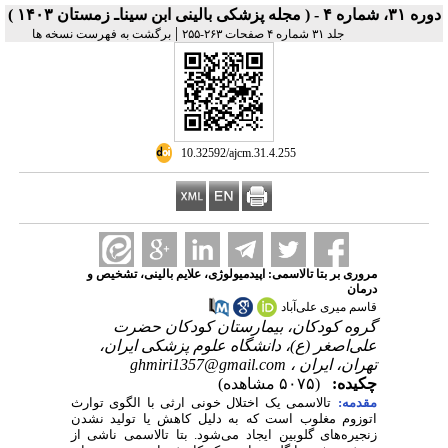
دوره ۳۱، شماره ۴ - ( مجله پزشکی بالینی ابن سیناـ زمستان ۱۴۰۳ )
|
جلد ۳۱ شماره ۴ صفحات ۲۶۳-۲۵۵
برگشت به فهرست نسخه ها
‎ 10.32592/ajcm.31.4.255
مروری بر بتا تالاسمی: اپیدمیولوژی، علایم بالینی، تشخیص و
درمان
قاسم میری‌ علی‌آباد
گروه کودکان، بیمارستان کودکان حضرت
علی‌اصغر (ع)، دانشگاه علوم پزشکی ایران،
تهران، ایران ،
ghmiri1357@gmail.com
چکیده:
(۵۰۷۵ مشاهده)
مقدمه:
تالاسمی یک اختلال خونی ارثی با الگوی توارث
اتوزوم مغلوب است که به دلیل کاهش یا تولید نشدن
زنجیره‌های گلوبین ایجاد می‌شود. بتا تالاسمی ناشی از