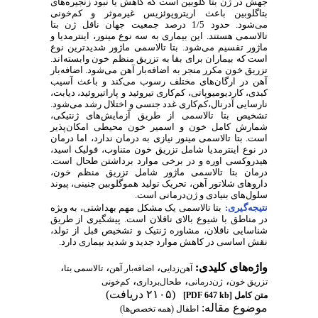
جهش در ژن بتا گلوبین است که کاهش یا نبود زنجیره‌های
بتاگلوبین باعث اریتروپوئزیس غیرموثر و کم‌خونی
می‌شود. حدود 1/5 درصد جمعیت جهان ناقل ژن بتا
تالاسمی هستند. این بیماری به سه نوع مینور، اینترمدیا و
ماژور تقسیم می‌شود. بتا تالاسمی ماژور شدیدترین نوع
است که بیماران برای بقا به تزریق منظم خون وابسته‌اند.
تزریق خون مکرر منجر به اضافه‌بار آهن می‌شود. اضافه‌بار
آهن در ارگان‌های مختلف رسوب می‌کند و باعث آسیب
کبدی، کاردیومیوپاتی، کم‌کاری تیروئید و پاراتیروئید، دیابت،
نارسایی آدرنال،کم‌کاری غدد جنسی و اختلال رشد می‌شود.
تشخیص بتا تالاسمی از طریق آزمایش‌های ژنتیکی،
شمارش کامل خون و اسمیر خون محیطی امکان‌پذیر
است. بتا تالاسمی مینور نیازی به درمان ندارد، اما درمان
در نوع اینترمدیا شامل تزریق خون متناوب، فولیک اسید،
هیدروکسی اوره و در برخی موارد برداشتن طحال است.
درمان بتا تالاسمی ماژور شامل تزریق منظم خون،
داروهای شلاتور آهن، تحریک تولید هموگلوبین جنینی، پیوند
سلول‌های بنیادی و ژن‌درمانی است
.
نتیجه‌گیری:
بتا تالاسمی یک مشکل مهم بهداشتی، به ‌ویژه
در مناطق با شیوع بالای ناقلان است. پیشگیری از طریق
شناسایی ناقلان، مشاوره ژنتیک و تشخیص قبل از تولد،
نقش اساسی در کاهش موارد جدید و شدید بیماری دارد.
واژه‌های کلیدی:
،
،
،
آهن‌زدایی
اضافه‌بار آهن
تالاسمی بتا
،
،
،
تزریق خون
ژن‌درمانی
طحال‌برداری
کم‌خونی
(۲۱۰۵ دریافت)
متن کامل
[PDF 647 kb]
موضوع مقاله:
اطفال (همه تخصص‌ها)