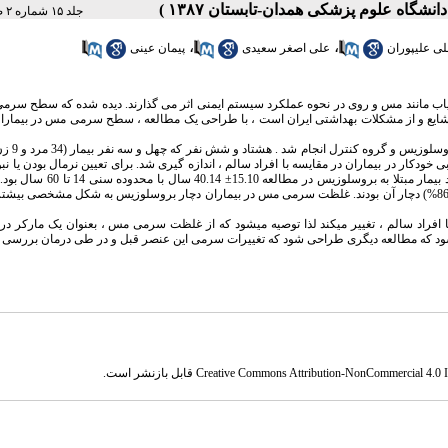
جلد ۱۵ شماره ۲ صفحات ۲۶-۲۳
،
،
ی علیپوران
علی اصغر سعیدی
پیمان عینی
اب مانند مس و روی در نحوه عملکرد سیستم ایمنی اثر می گذارند. دیده شده که سطح سرم
ک ، شایع و از مشکلات بهداشتی ایران است ، با طراحی یک مطالعه ، سطح سرمی مس در بیماران 
: یک مطالعه توصیفی - مقطعی جهت بر
کار در بیماران در مقایسه با افراد سالم ، اندازه گیری شد. برای تعیین نرمال بودن یا نبو
: میانگین سنی افراد بیمار مبتلا به بروسلوزیس در مطالعه 10
علامت بالینی در بیماران تحت مطالعه ، درد مفاصل (غیر از کمردرد) بود به طوریکه 37 بیمار (86%) دچار آن بودند. غلظت سرمی مس در بیماران دچار بروسلوزیس به شکل مشخص
فراد سالم ، تغییر میکند لذا توصیه میشود که از غلظت سرمی مس ، بعنوان یک مارکر د
د میشود که مطالعه دیگری طراحی شود که تغییرات سرمی این عنصر قبل و در طی درمان بررسی 
Creative Commons Attribution-NonCommercial 4.0 In
قابل بازنشر است.