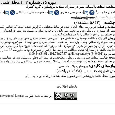
دوره ۱۵، شماره ۲ - ( مجلۀ علمی دانشگاه علوم پزشکی همدان-تابستان ۱۳۸۷ )
مقایسه غلظت پلاسمائی مس در بیماران مبتلا به بروسلوز با گروه کنترل
۱
،
،
،
احمدرضا مبین
سیروس جعفری
محبوبه حاجی عبدالباقی
عل
mobaien@umsha.ac.ir
۱- ،
چکیده:
(۵۸۴۲ مشاهده)
قدمه و هدف
: در بررسی های انجام شده در نقاط مختلف ، گزارش شده است که عناصر کمی
بیماران مبتلا به بروسلوزیس نیز تغییر می یابد . با توجه به اینکه بروسلوزیس بیماری آندمی
بروسلوزیس و افراد سالم را با هم مقایسه کردیم .
وش کار
و سه نفر افراد سالم بودند ، وارد مطالعه شدند. سطح سرمی مس توسط اسپکتروفتومتر جذبی خود
تغیرها از آزمون غیر پارامتری کولموگرف اسمیرنوف استفاده شد.
نتایج
سالم بود (P<0.001) (160.84±54.61 , 101.74±27.37 μg/dl respectively) .
تیجه نهایی
: غلظت سرمی مس ، بطور مشخصی در بیماران دچار بروسلوزیس در مقایسه با ا
بروسلوز استفاده شود و با توجه به اینکه بدنبال ابتلا ، سطح سرمی آن بالا می رود پیشنها
واژه‌های کلیدی:
،
،
بروسلوز
پلاسما
مس
(۱۹۷۸ دریافت)
متن کامل
[PDF 145 kb]
نوع مطالعه:
| موضوع مقاله:
پژوهشي
سایر تخصص هاي باليني
بازنشر اطلاعات
این مقاله تحت شرایط
ternational License