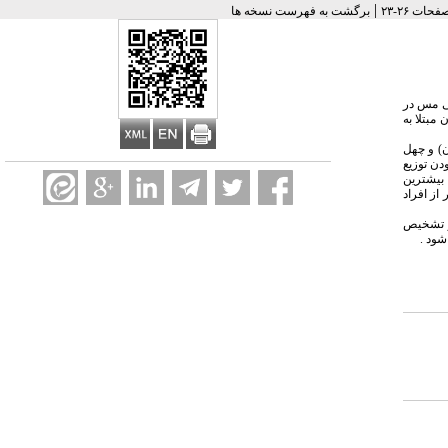
|
برگشت به فهرست نسخه ها
ی مس در
مبتلا به
رسی سطح سرمی مس در بیماران دچار بروسلوزیس و گروه کنترل انجام شد . هشتاد و شش نفر که چهل و سه نفر بیمار (34 مرد و 9 زن) و چهل
دن توزیع
15.± 40.14 سال با محدوده سنی 14 تا 60 سال بود. بیشترین
ی بیشتر از افراد
ر تشخیص
شود .