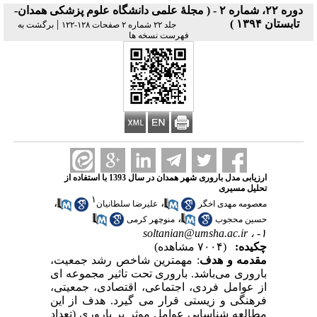
دوره ۲۲، شماره ۲ - ( مجلۀ علمی دانشگاه علوم پزشکی همدان-
تابستان ۱۳۹۴ )
|
جلد ۲۲ شماره ۲ صفحات ۱۲۸-۱۲۲
برگشت به
فهرست نسخه ها
ارزیابی مدل باروری شهر همدان در سال 1393 با استفاده از
تحلیل مسیری
۱
،
،
معصومه مهدی اخگر
علیرضا سلطانیان
،
حسین محجوب
منوچهر کرمی
soltanian@umsha.ac.ir
۱- ،
چکیده:
(۷۰۰۴ مشاهده)
مقدمه و هدف
: مهمترین شاخص رشد جمعیت،
باروری می‌باشد. باروری تحت تاثیر مجموعه ای
از عوامل فردی، اجتماعی، اقتصادی، جمعیتی،
فرهنگی و زیستی قرار می گیرد. هدف از این
مطالعه شناسایی عوامل موثر بر باروری (تعداد