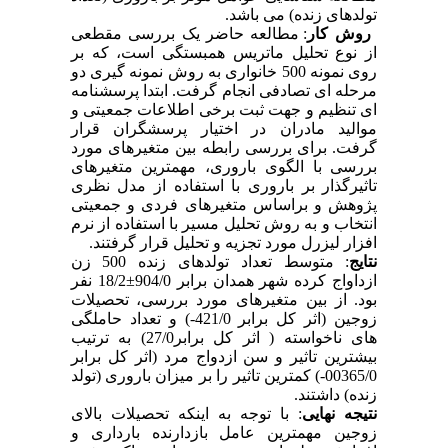
تولدهای زنده) می باشد.
روش کار
: مطالعه حاضر یک بررسی مقطعی
از نوع تحلیل ماتریس همبستگی است، که بر
روی نمونه 500 خانواری به روش نمونه گیری دو
مرحله ای تصادفی انجام گرفت. ابتدا پرسشنامه
ای تنظیم و جهت ثبت برخی اطلاعات جمعیتی و
موالید مادران در اختیار پرسشگران قرار
گرفت. برای بررسی رابطه بین متغیرهای مورد
بررسی با الگوی باروری، مهمترین متغیرهای
تاثیرگذار بر باروری با استفاده از مدل نظری
پژوهش و براساس متغیرهای فردی و جمعیتی
انتخاب و به روش تحلیل مسیر با استفاده از نرم
افزار لیزرل مورد تجزیه و تحلیل قرار گرفتند.
نتایج
: متوسط تعداد تولدهای زنده 500 زن
ازداواج کرده شهر همدان برابر 904/0±18/2 نفر
بود. از بین متغیرهای مورد بررسی، تحصیلات
زوجین (اثر کل برابر 421/0-) و تعداد حاملگی
های ناخواسته ( اثر کل برابر27/0) به ترتیب
بیشترین تاثیر و سن ازدواج مرد (اثر کل برابر
00365/0-) کمترین تاثیر را بر میزان باروری (تولد
زنده) داشتند.
نتیجه نهایی
: با توجه به اینکه تحصیلات بالای
زوجین مهمترین عامل بازدارنده بارداری و