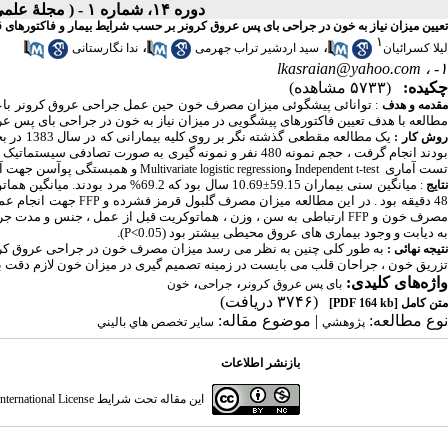
دوره ۱۴، شماره ۱ - ( مجلۀ علمی دانشگاه علوم پزشکی همدان-بهار ۱۳۸۶ )
تعیین میزان نیاز به خون در جراحی بای پس عروق کرونر بر حسب شرایط بیمار و فاکتورهای 
۱
،
،
لیلا کسرائیان
سید اردشیر تراب جهرمی
ندا نگارستانی
lkasraian@yahoo.com
۱- ،
چکیده:
(۵۷۳۳ مشاهده)
توانائی پیشگوئی میزان مصرف خون حین عمل جراحی عروق کرونر باعث ب
قدمه و هدف
:
مطالعه با هدف تعیین فاکتورهای پیشگویی در میزان نیاز به خون در جراحی بای پس عر
یک مطالع
وش کار :
بودند انجام گرفت ، حجم نمونه 480 نفر و نمونه گیری به صور
تست آماری
و
و
همبستگی پوآسن جهت آنال
Multivariate logistic regression
Independent t-test
میانگین سنی بیماران 59.15
10.69 سال بود که 69.2% مرد بودند. میانگین هماتوکریت قبل از عمل
تایج
:
±
4 دقیقه بود . در این مطالعه میزان مصرف گلبول قرمز فشرده و
جهت انجام عمل 
FFP
صرف خون و
ارتباطی به
سن ، وزن ، هماتوکریت قبل از عمل ، جنس و مدت جراحی 
FFP
به دیابت و وجود بیماری های عروق محیطی بیشتر بود (
P<0.05).
به طور کلی چنین به نظر می رسد میزان مصرف خون در جراحی عروق کرونر
تیجه نهائی :
تزریق خون ، جراحان قلب می بایست در زمینه تصمیم گیری در میزان خون لازم دقت ب
واژه‌های کلیدی:
،
،
بای پس عروق کرونر
جراحی
خون
(۳۷۴۶ دریافت)
متن کامل
[PDF 164 kb]
نوع مطالعه:
| موضوع مقاله:
پژوهشي
سایر تخصص هاي باليني
بازنشر اطلاعات
این مقاله تحت شرایط
ternational License