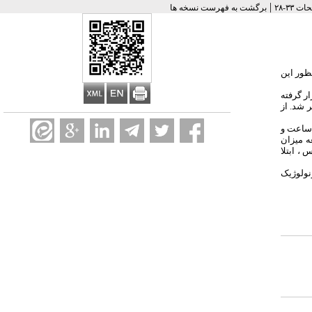
|
برگشت به فهرست نسخه ها
ظور این
ر قرار گرفته
پر شد. از
5 بود و متوسط مدت عمل 2 ساعت و
عه میزان
، ابتلا
نولوژیک