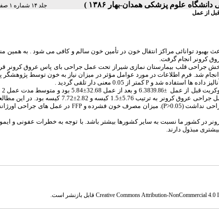
جلد ۱۴ شماره ۱ صفحات ۳۳-۲۸
قبل از عمل
هبود توانائی مراکز انتقال خون در تأمین خون سالم و کافی می شود . به همین من
وق کرونر انجام گرفت.
ه مقطعی گذشته نگر بر روی کلیه بیمارانی که در سال 1383 در بخش جراحی قلب بیمارستان نمازی شیراز تحت عمل جراحی بای پاس عروق کرون
ت تصادفی سیستماتیک انجام شد. فرم اطلاعات در مورد عوامل مؤثر در میزان نیاز به خون توسط پژوهشگر 
یز داده ها استفاده شد و
کمتر از 0.05 معنی دار تلقی گردید .
P
6.38 و بعد از عمل 32.68
.84
±
39.86±
جراحی عروق کرونر به ترتیب 5.76
1.5 کیسه و 2.82
7.72 کیسه بود. در این مطال
±
±
نداشت (P>0.05
)
. میزان مصرف خون فشرده و
در عمل های جراحی اورژانس 
FFP
 در کشور ما نسبت به سایر کشورها بیشتر باشد. با توجه به خطرات عفونی و ایمو
یشتری مبذول دارند.
Creative Commons Attribution-NonCommercial 4.0 In
قابل بازنشر است.