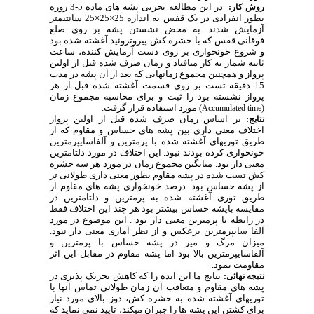
در این مطالعه تجربی پشه های ماده 5-3 روزه
روش کار:
بطور انفرادی در یک قفس به اندازه 25×25×25 سانتیمتر
آزمایش شدند. به محض نشستن پشه بر روی ضلع
فوقانی قفس که با حشره کش پیروتروئید آغشته شده بود
و شروع خونخواری بر روی دست آزمایش کننده، ساعت
ثانیه شمار به کار میافتاد و زمان صرف شده قبل از اولین
پرواز و همچنین مجموع زمانهایی که بعد از آن پشه در مدت
15 دقیقه تست بر روی قسمت آغشته شده قبل از هر
پرواز نشسته بود را ثبت و برای محاسبه مجموع زمان
مورد استفاده قرار گرفت.
(Accumulated time)
بر اساس زمان صرف شده قبل از اولین پرواز
نتایج:
اختلاف معنی داری بین پشه های حساس و مقاوم که از
طریق توریهای آغشته شده با پرمترین و آلفاسایپرمترین
خونخواری کرده بودند نبود. این اختلاف در مورد دلتامترین
معنی دار بود.
میانگین مجموع زمان در مورد هر سه حشره
کش تست شده در پشه مقاوم بطور معنی داری طولانی تر
از پشه حساس بود.
درصد خونخواری پشه های مقاوم از
طریق توری آغشته شده به پرمترین و دلتامترین در
مقایسه باپشه حساس بیشتر بود هر چند این اختلاف فقط
در رابطه با پرمترین معنی دار بود . این موضوع در مورد
آلفا سایپرمترین برعکس و از نظر آماری معنی دار نبود.
میزان مرگ و میر در پشه حساس با پرمترین و
آلفاسایپرمترین بالا بود اما پشه مقاوم در مقابل این اثر
مقاومت نمود.
نتایج ما این ایده را که کاهش تحریک پذیری در
نتیجه نهائی:
پشه های مقاوم و متعاقب آن زمان طولانی تماس آنها با
توریهای آغشته شده به حشره کش، دوز بالای مورد نیاز
برای کشتن این پشه ها را جبران میکند، تایید نمی نماید که