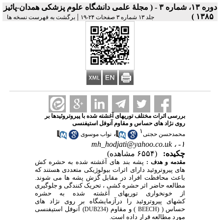
دوره ۱۳، شماره ۳ - ( مجلۀ علمی دانشگاه علوم پزشکی همدان-پائيز
|
۱۳۸۵ )
جلد ۱۳ شماره ۳ صفحات ۲۴-۱۹
برگشت به فهرست نسخه ها
بررسی اثرات مختلف توریهای آغشته شده با پیروتروئیدها بر
روی نژاد های حساس و مقاوم آنوفل استیفنسی
۱
،
محمدحسن حجتی
نواب موسوی
mh_hodjati@yahoo.co.uk
۱- ،
چکیده:
(۶۵۵۴ مشاهده)
پشه بند های آغشته شده به حشره کش
مقدمه و هدف :
های پیروتروئید دارای اثرات بیولوژیکی متعددی هستند که
باعث محافظت افراد در مقابل گزش پشه ها می شوند.
مطالعه حاضر اثر حشره کشی ، تحریک کنندگی و جلوگیری
از خونخواری توریهای آغشته شده به حشره
کشهای پیروتروئید را درآزمایشگاه بر روی نژاد های
حساس (
(
) و مقاوم (
) آنوفل استیفنسی
DUB234
BEECH
مورد مطالعه قرار داده است.