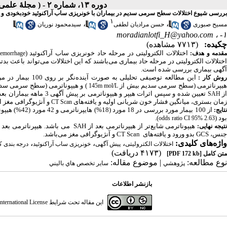
دوره ۱۳، شماره ۲ - ( مجلۀ علمی دانشگاه علوم پزشکی همدان-تابستان ۱۳۸۵ )
بررسی شیوع اختلالات سطح سرمی سدیم در بیماران با خونریزی ساب آراکنوئید خودبخودی و ار
۱
،
،
مسیح صبوری
حسن مرادیان لطفی
سیدمحمود نوریان
moradianlotfi_H@yahoo.com
۱- ،
چکیده:
(۷۷۱۳ مشاهده)
اختلالات الکترولیتی در مرحله حاد خونریزی ساب آراکنوئید (
قدمه و هدف:
hemorrhage
اختلالات الکترولیتی در مرحله حاد بیماری می‌باشند که این اختلالات می‌تواند باعث
آگهی بیماری بررسی شده است.
وش کار :
یپرناترمی (سطح سرمی سدیم بیش از
) و هیپوناترمی (سطح سرمی سدی
145m mol/L
ز
تعیین شده و سپس اثرات هیپر و هیپوناترمی بر پیش آگهی 3 ماهه بیماران بعد از تنظیم فاکتورهای متفرقه موثر بر پیش آگهی از قبیل سن، جنس، فشارخون زمینه‌ای،
SAH
زمان بستری، میانگین فشار خون شریانی اولیه و یافته‌های
و آنژیوگرافی مغز ا
CT Scan
از 100 بیمار 
تایج:
بود (
).
odds ratio CI 95% 2.63
تیجه نهایی:
جنس، GCS بدو ورود و یافته‌های CT Scan و آنژیوگرافی مغز می‌باشد.
واژه‌های کلیدی:
،
،
،
اختلالات الکترولیتی
پیش آگهی
خونریزی ساب آراکنوئید
درجه بندی ک
(۴۱۷۳ دریافت)
متن کامل
[PDF 172 kb]
نوع مطالعه:
| موضوع مقاله:
پژوهشي
سایر تخصص هاي باليني
بازنشر اطلاعات
این مقاله تحت شرایط
ternational License