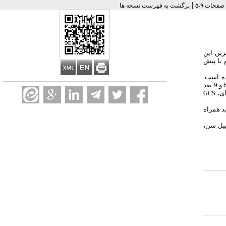
|
برگشت به فهرست نسخه ها
رین این
با پیش‌
اب بیمارستان کاشانی و الزهرا اصفهان در سال 83 -82 انجام شده است.
سدیم در زمان بستری و روز 3 و 6 و 9 بعد
GCS
آگهی بد همراه
لی از قبیل سن،