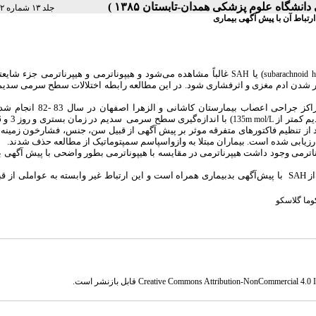
جلد ۱۳ شماره ۲ صفحات ۹-۵
تباط آن با پیش آگهی بیماری
) یا
غالباً مشاهده می‌شود و هیپوناترمی و هیپرناترمی جزء شایعت
SAH
subarachnoid 
 بدتر شدن ادم مغزی و اثرفشاری شود. در این مطالعه رابطه اختلالات سطح سرمی سدیم 
این مطالعه توصیفی تحلیلی به صورت آینده‌نگر بر روی 100 بیمار در مراکز جراحی اعص
م کمتر از
) با اندازه‌گیری سطح سرمی
135m mol/L
رزیابی شده است. بیماران مبتلا به وازواسپاسم سمپتوماتیک از مطالعه حذف شدند.
مورد بررسی در 18 مورد (18%) هایپرناترمی و 42 مورد (42%) هیپوناترمی وجود داشت هیپرناترمی در مقایسه با هیپوناترمی بطور واضحی با پیش 
هیپوناترمی شایع‌تر از هیپرناترمی بعد از SAH می باشد. هیپرناترمی بعد از SAH با پیش‌آگهی بدبیماری همراه است و این ارتباط غیر وابسته به عوام
وما گلاسکو
Creative Commons Attribution-NonCommercial 4.0 In
قابل بازنشر است.