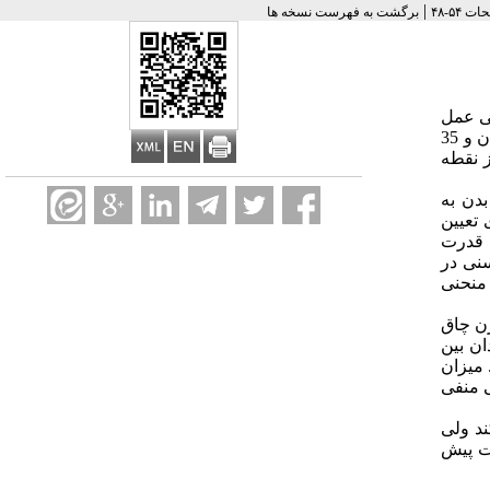
|
برگشت به فهرست نسخه ها
دی سنی عمل
می نماید و افراد را به پنج گروه سنی تقسیم می کند. سازمان بهداشت جهانی استاندارد طلایی چاقی را، چربی بیشتر از 25 درصد برای مردان و 35
 نقطه
رکیبات بدن به
رای تعیین
 قدرت
نی در
ای اسکور و منحنی
14270 زن و 5893 مرد با محدوده سنی بین 18 تا 85 سال بودند. بر اساس دسته بندی گالاگر 2549 مرد و 2992 زن چاق
در مردان بین
صد و در گروه زنان 100 درصد می باشد. میزان
بینی منفی
دی می کند ولی
 و قدرت پیش