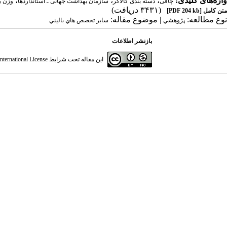
واژه‌های کلیدی:
،
،
،
چاقی
دسته بندی گالاگر
سازمان بهداشت جهانی ـ استانداردها
وزن ب
(۳۴۳۱ دریافت)
متن کامل
[PDF 204 kb]
نوع مطالعه:
| موضوع مقاله:
پژوهشي
سایر تخصص هاي باليني
بازنشر اطلاعات
این مقاله تحت شرایط
ternational License