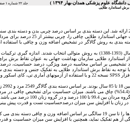
جلد ۲۲ شماره ۱ صفحات ۵۴-۴۸
 برش استاندارد طلایی
: دسته بندی گالاگر برای شاخص توده بدنی در سال 2000 ارائه شد. این دسته بندی بر اساس درصد چربی بدن و دسته بن
ه بندی به روش گالاگر در تشخیص اضافه وزن و چاقی با استفاده از
: در این مطالعه توصیفی- مقطعی 20163 نفر در طی پنج سال (1393-1388) به روش متوالی انتخاب شدند. اندازه گیری ت
Bioelectrical Impeda) انجام گرفت. از استاندارد طلایی سازمان بهداشت جهانی به عنوان نقاط برش ب
کرد تشخیصی بر اساس محاسبه درصد ویژگی، درصد حساسیت، درصد
توجه به نقاط برش استاندارد طلایی به تفکیک جنس و دسته بندی س
گروه دارای اضافه وزن و چاق انجام گرفت. آنالیز داده ها به کمک نرم افزار SPSS نسخه 22 و با استفاده از آزمونهای آماری تی، ک
: افراد مورد مطاله شامل 
می باشند و بر اساس استاندارد طلایی 7126 زن (49.9%) و 3208 مرد (54.4%) چاق می باشند. میزان حساسیت برای تشخیص چاقی 
53.9 تا 100 درصد و در زن ها بین 38 تا 85 درصد و میزان ویژگی آن در گروه مردان بین 99.4 تا 100 در
 گروه زنان بین 84.3 – 14.1 درصد می باشد. در زنان با افزایش سن میزان درصدحساسیت تست و قدرت پیش 
: دسته بندی گالاگر بخوبی مردان را تا سن 40 سالگی و زن ها را تا سن 19 سالگی بر اساس اضافه وزن و چاقی دسته بن
د به خوبی زنان چاق و دارای اضافه وزن را بعد از سن 19 سالگی از هم تفکیک نماید، همچنین با افزایش سن میزان حساسیت