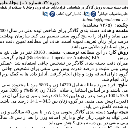
دوره ۲۲، شماره ۱ - ( مجلۀ علمی دانشگاه علوم پزشکی همدان-بهار ۱۳۹۴ )
دقت دسته بندی به روش گالاگر در شناسایی افراد دارای اضافه وزن و چاق با استفاده از نقطه
۱
،
علیرضاشهاب جهانلو
کامیار کوزه کنانی
Jahanlu@gmail.com
۱- ،
چکیده:
(۷۴۶۵ مشاهده)
قدمه و هدف
درصد برای زنان تعریف نموده است. هدف این مطالعه تعیین دقت دست
برش استاندارد طلایی می باشد.
وش کار
روش nce Analysis) BIA
میزان دقت دسته بندی گالاگر در تشخیص چاقی استفاده شد. عمل
پیش بینی مثبت و درصد قدرت پیش بینی منفی برای تشخیص چاقی با 
راک انجام شد.
نتایج
(قدرت) پیش بینی منفی در
به شدت کاهش می یابد.
تیجه نهایی
نمی توان
بینی منفی در این دسته بندی کاهش می یابد.