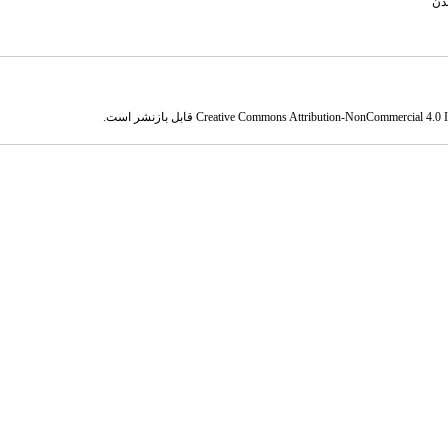
دن
Creative Commons Attribution-NonCommercial 4.0 In
قابل بازنشر است.