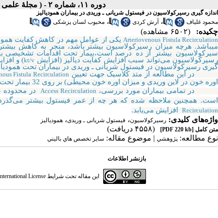
دوره ۱۱، شماره ۲ - ( مجلۀ علمی دانشگاه علوم پزشکی همدان-تابستان ۱۳۸۳ )
اندازه گیری رسیرکولاسیون در فیستول شریانی ـ وریدی در بیماران همودیالیز
،
،
محمود غلیاف
آرش کردی
محبوب لسان پزشکی
چکیده:
(۶۵۰۲ مشاهده)
یکی از عوامل مهم در کاهش کفایت همودیال
Arteriovenous Fistula Recirculatio
یباشد. هرچه میزان رسیرکولاسیون بیشتر
باشد، منجر به کاهش بیشتر 
یرکولاسیون بیشتر از
ده درصد
است،
بیمار
تحت
اقدامات
تشخیصی
ب
سیرکولاسیون می‌تواند سبب افزایش کفایت دیالیز (افزایش
) و افز
kt/v
گیری رسیرکولاسیون در فیستول شریانی ـ وریدی در بیماران تحت همودیال
ر این مطالعه از متد کلاسیک جهت تعیین
nous Fistula Recirculation
اوره خون در لاین وریدی و میزان اوره خون محیطی) بر روی 32 بیمار تحت همودیالیز استفاده شد.
ر تمامی بیماران مورد بررسی،
Access Recirculation
است. همچنین ملاحظه شده که هر چه از عمر فیستول بیشتر می‌گذرد،
افزایش می‌یابد.
Recirculation
واژه‌های کلیدی:
،
،
رسیرکولاسیون
فیستول شریانی ـ وریدی
همودیالیز
(۴۵۵۸ دریافت)
متن کامل
[PDF 220 kb]
نوع مطالعه:
| موضوع مقاله:
پژوهشي
سایر تخصص هاي باليني
بازنشر اطلاعات
این مقاله تحت شرایط
ternational License