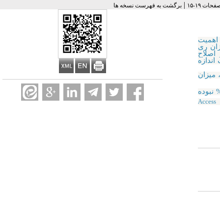
|
برگشت به فهرست نسخه ها
 اهمیت
زان ری
اصلاح
اندازه
 میزان
 صفر تا 8.08 درصد بوده و در هیچیک از بیماران مورد مطالعه بالاتر از 10% نبوده
ن
Access