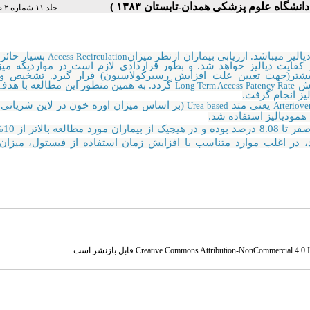
جلد ۱۱ شماره ۲ صفحات ۱۹-۱۵
یز میباشد. ارزیابی بیماران از
نظر میزان
بسیار حائز
Access Recirculation
کفایت دیالیز خواهد شد. و بطور قراردادی لازم است در مواردیکه می
یشتر(جهت
تعیین علت افزایش رسیرکولاسیون) قرار گیرد. تشخیص و 
ایش
گردد. به همین منظور این مطالعه با هدف 
Long Term Access Patency Rate
یز انجام گرفت.
یعنی متد
(بر اساس میزان اوره خون در لاین شریانی،
Urea based
Arteriove
در محدوده
 در اغلب موارد متناسب با افزایش زمان استفاده از فیستول، میزا
Creative Commons Attribution-NonCommercial 4.0 In
قابل بازنشر است.