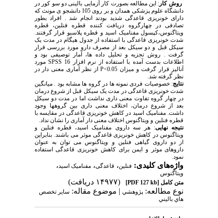
روش کار
: این مطالعه بصورت کار آزمایی بالینی دو سو کور در
دانشگاه علوم پزشکی همدان و بر روی 105 دانشجو ی مونث که
دارای خونریزی قاعدگی شدید بودند انجام شد . افراد بطور
تصادفی در چهارگروه دریافت کننده قطره فنلین، قطره
ویتاگنوس،کپسول مفنامیک اسید و قطره پلاسبو قرار گرفتند.
شدت خونریزی قاعدگی با استفاده از جدول هیگام در مدت یک
سیکل قبل و دو سیکل بعد از مصرف دارو مورد بررسی قرار
گرفت . روش تجزیه و تحلیل داده ها، آمار توصیفی بود و
اطلاعات بدست آمده با استفاده از نرم افزار SPSS 16 مورد
آنالیز قرار گرفت و میزان 0.05>P از نظر آماری معنی دار در
نظر گرفته شد.
نتایج
: خصوصیات فردی نمونه ها در گروه ها مشابه بود . میانگین
شدت خونریزی قاعدگی در مدت یک سیکل قبل از شروع درمان
در چهار گروه تفاوت معنی داری نداشت اما در مدت دو سیکل
بعد از شروع درمان، اختلاف معنی داری بین گروهها وجود
داشت. مفنامیک اسید در کاهش خونریزی قاعدگی در مقایسه با
قطره فنلین و ویتاگنوس اختلاف معنی دار آماری را نشان نداد.
نتیجه نهایی
: هر سه داروی مفنامیک اسید، قطره فنلین و
ویتاگنوس در کاهش خونریزی قاعدگی موثر می باشند. بنابراین
از دو داروی گیاهی فنلین و ویتاگنوس می توان به عنوان
داروهای موثر و ایمن برای کاهش خونریزی قاعدگی استفاده
نمود.
واژه‌های کلیدی:
،
،
،
فنلین
قاعدگی
مفنامیک اسید
ویتاگنوس
(۱۴۹۷۷ دریافت)
متن کامل
[PDF 127 kb]
نوع مطالعه:
| موضوع مقاله:
پژوهشي
سایر تخصص
هاي باليني