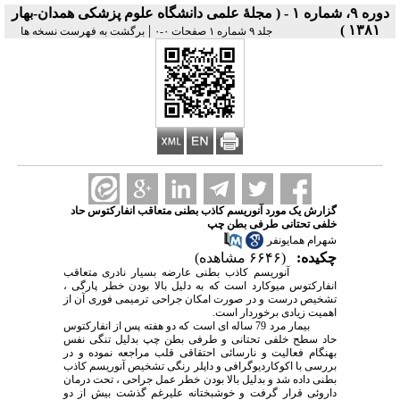
دوره ۹، شماره ۱ - ( مجلۀ علمی دانشگاه علوم پزشکی همدان-بهار
|
۱۳۸۱ )
جلد ۹ شماره ۱ صفحات ۰-۰
برگشت به فهرست نسخه ها
گزارش یک مورد آنوریسم کاذب بطنی متعاقب انفارکتوس حاد
خلفی تحتانی طرفی بطن چپ
شهرام همایونفر
چکیده:
(۶۶۴۶ مشاهده)
آنوریسم کاذب بطنی عارضه بسیار نادری متعاقب
انفارکتوس میوکارد است که به دلیل بالا بودن خطر پارگی ،
تشخیص درست و در صورت امکان جراحی ترمیمی فوری آن از
اهمیت زیادی برخوردار است.
بیمار مرد 79 ساله ای است که دو هفته پس از انفارکتوس
حاد سطح خلفی تحتانی و طرفی بطن چپ بدلیل تنگی نفس
بهنگام فعالیت و نارسائی احتقاقی قلب مراجعه نموده و در
بررسی با اکوکاردیوگرافی و داپلر رنگی تشخیص آنوریسم کاذب
بطنی داده شد و بدلیل بالا بودن خطر عمل جراحی ، تحت درمان
داروئی قرار گرفت و خوشبختانه علیرغم گذشت بیش از دو