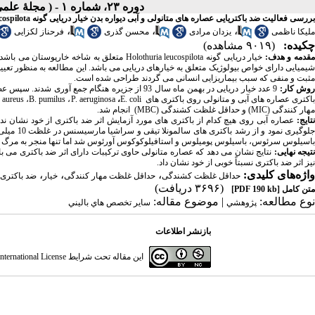
دوره ۲۳، شماره ۱ - ( مجلۀ علمی دانشگاه علوم پزشکی همدان-بهار ۱۳۹۵ )
بررسی فعالیت ضد باکتریایی عصاره های متانولی و آبی دیواره بدن خیار دریایی گونه Holothuria leucospilota روی برخی باکتری های بیماریزای انسانی
،
،
،
ملیکا ناظمی
یزدان مرادی
محسن گذری
فرحناز لکزایی
چکیده:
(۹۰۱۹ مشاهده)
قدمه و هدف:
خیار دریایی گونه
Holothuria leucospilota
متعلق به شاخه خارپوستان می باشد،
شیمیایی دارای خواص بیولوژیک متعلق به خیارهای دریایی می باشد. این مطالعه به منظور تعی
مثبت و منفی که سبب بیماریزایی انسانی می گردند طراحی شده است.
وش کار:
9 عدد خیار دریایی در بهمن ماه سال 93 از جزیره هنگ
اکتری عصاره های آبی و متانولی روی باکتری های
E. coli
،
P. aeruginosa
،
B. pumilus
،
. aureus
مهار کنندگی (
MIC
) و حداقل غلظت کشندگی (
MBC
) انجام شد.
نتایج:
عصاره آبی روی هیچ کدام از باکتری های مورد آزمایش اثر ضد باکتری از خود نشان ند
جلوگیری ن
باسیلوس سرئوس، باسیلوس پومیلوس و استافیلوکوکوس آورئوس شد اما تنها منجر به مرگ باکتری استافیلوکوکو
تیجه نهایی:
نتایج نشان می دهد که عصاره متانولی حاوی ترکیبات دارای اثر ضد باکتری می با
نیز اثر ضد باکتری نسبتاً خوبی از خود نشان داد.
واژه‌های کلیدی:
،
،
،
حداقل غلظت کشندگی
حداقل غلظت مهار کنندگی
خیار
ضد باکتری
(۳۶۹۶ دریافت)
متن کامل
[PDF 190 kb]
نوع مطالعه:
| موضوع مقاله:
پژوهشي
سایر تخصص هاي باليني
بازنشر اطلاعات
این مقاله تحت شرایط
ternational License