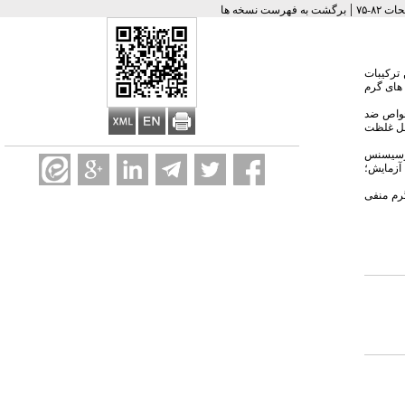
|
برگشت به فهرست نسخه ها
ترکیبات
 های گرم
سی خواص ضد
اقل غلظت
ﻣﺎرﺳﯿﺴﻨﺲ
ت مورد آزمایش؛
گرم منفی