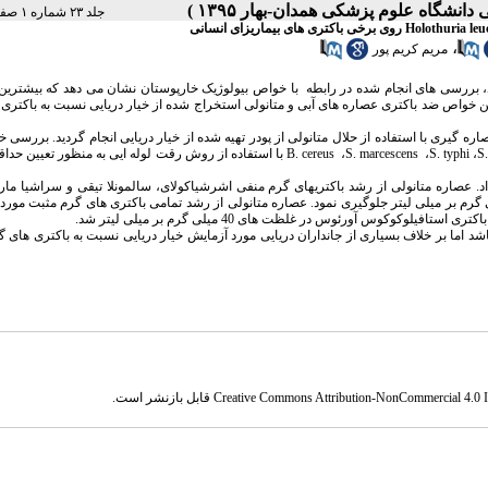
جلد ۲۳ شماره ۱ صفحات ۸۲-۷۵
،
مریم کریم پور
 بررسی های انجام شده در رابطه با خواص بیولوژیک خارپوستان نشان می دهد که بیشترین 
ین خواص ضد باکتری عصاره های آبی و متانولی استخراج شده از خیار دریایی نسبت به باکتری
ام جمع آوری شدند. سپس عصاره گیری با استفاده از حلال متانولی از پودر تهیه شده از خیار دریایی انجام گردید. برر
S
،
S. typhi
،
S. marcescens
،
B. cereus
با استفاده از روش رقت لوله ایی به منظور تعیین حد
اد. عصاره متانولی از رشد باکتریهای گرم منفی اشرشیاکولای، سالمونلا تیقی و ﺳﺮاﺷﯿﺎ 
مود و از رشد باکتری های سالمونلا تیقی و ﺳﺮاﺷﯿﺎ ﻣﺎرﺳﯿﺴﻨﺲ در غلظت 10 میلی گرم بر میلی لیتر جلوگیری نمود. عصاره متانولی از رشد تمامی باکتری های گرم مثب
س آورئوس در غلظت های 40 میلی گرم بر میلی لیتر شد.
شد اما بر خلاف بسیاری از جانداران دریایی مورد آزمایش خیار دریایی نسبت به باکتری های 
Creative Commons Attribution-NonCommercial 4.0 In
قابل بازنشر است.