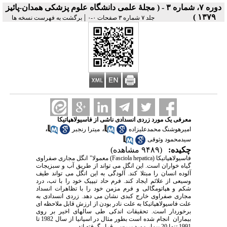
دوره ۷، شماره ۳ - ( مجلۀ علمی دانشگاه علوم پزشکی همدان-پائيز
|
۱۳۷۹ )
جلد ۷ شماره ۳ صفحات ۰-۰
برگشت به فهرست نسخه ها
معرفی یک مورد زردی انسدادی ناشی از فاسیولاهپاتیکا
،
،
امیرهوشنگ محمدعلیزاده
میترا رنجبر
سیدمحمود وثوقی
چکیده:
(۹۴۸۹ مشاهده)
فاسیولاهپاتیکا (
Fasciola hepatica
) معمولا" انگل مجاری صفراوی
گیاه خواران است. این انگل می تواند از طریق آب و سبزیجات
آلوده انسان را مبتلا کند. آلودگی به این انگل می تواند طیف
وسیعی از علائم ایجاد کند. فرم حاد تیپیک خود را با تب، درد
شکم و هپاتومگالی و فرم مزمن خود را با تظاهرات انسداد
مجاری صفراوی خارج کبدی نشان می دهد. زردی انسدادی به
علت فاسیولاهپاتیکا به علت نادر بودن از ارزش قابل ملاحظه ای
برخوردار است. تحقیقات اندکی طی سالهای اخیر بر روی
بیماران انجام شده است بطور مثال در اسپانیا از سال 1982 تا
1991 تنها 20 بیمار مورد بررسی قرار گرفته اند.