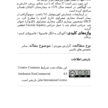
این مورد زنی است 27 ساله که با درد شکم، زردی، خارش و
تب گهگاهی در اسفند سال 1376 به بیمارستان اکباتان همدان
مراجعه کرده است.
در آزمایشات شمارش ائوزینوفیل 5% داشت. سونوگرافی از
بیمار انسداد مجاری صفراوی خارج کبدی را مطرح کرد. در
ERCP
تشخیص بیماری انگلی مجاری صفراوی (کلدوک) عنوان
شد. جراحی انجام شد با عمل جراحی
Fasciola hepatica
قطعی
گردید.
واژه‌های کلیدی:
آلودگی به انگل فاسیولا / فاسیولای کبدی /
یرقان
نوع مطالعه:
| موضوع مقاله:
گزارش موردي
سایر
تخصص هاي باليني
بازنشر اطلاعات
این مقاله تحت شرایط
Creative Commons
Attribution-NonCommercial 4.0
International License
قابل بازنشر است.