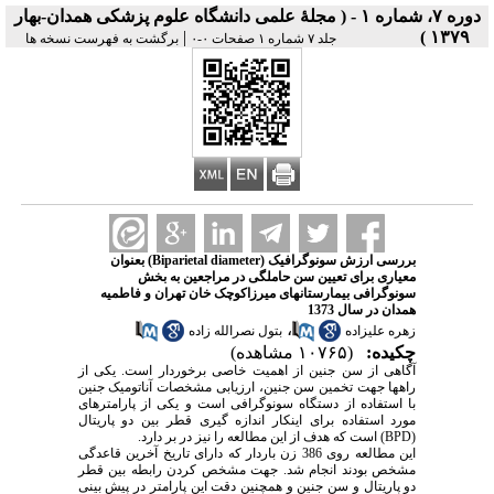
دوره ۷، شماره ۱ - ( مجلۀ علمی دانشگاه علوم پزشکی همدان-بهار
|
۱۳۷۹ )
جلد ۷ شماره ۱ صفحات ۰-۰
برگشت به فهرست نسخه ها
بررسی ارزش سونوگرافیک (Biparietal diameter) بعنوان
معیاری برای تعیین سن حاملگی در مراجعین به بخش
سونوگرافی بیمارستانهای میرزاکوچک خان تهران و فاطمیه
همدان در سال 1373
،
زهره علیزاده
بتول نصرالله زاده
چکیده:
(۱۰۷۶۵ مشاهده)
آگاهی از سن جنین از اهمیت خاصی برخوردار است. یکی از
راهها جهت تخمین سن جنین، ارزیابی مشخصات آناتومیک جنین
با استفاده از دستگاه سونوگرافی است و یکی از پارامترهای
مورد استفاده برای اینکار اندازه گیری قطر بین دو پاریتال
(BPD)
است که هدف از این مطالعه را نیز در بر دارد.
این مطالعه روی 386 زن باردار که دارای تاریخ آخرین قاعدگی
مشخص بودند انجام شد. جهت مشخص کردن رابطه بین قطر
دو پاریتال و سن جنین و همچنین دقت این پارامتر در پیش بینی