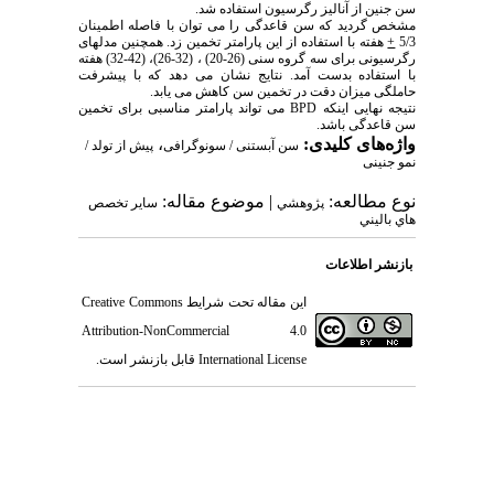
سن جنین از آنالیز رگرسیون استفاده شد.
مشخص گردید که سن قاعدگی را می توان با فاصله اطمینان
5/3
+
هفته با استفاده از این پارامتر تخمین زد. همچنین مدلهای
رگرسیونی برای سه گروه سنی (26-20) ، (32-26)، (42-32) هفته
با استفاده بدست آمد. نتایج نشان می دهد که با پیشرفت
حاملگی میزان دقت در تخمین سن کاهش می یابد.
نتیجه نهایی اینکه
BPD
می تواند پارامتر مناسبی برای تخمین
سن قاعدگی باشد.
واژه‌های کلیدی:
،
سن آبستنی / سونوگرافی
پیش از تولد /
نمو جنینی
نوع مطالعه:
| موضوع مقاله:
پژوهشي
سایر تخصص
هاي باليني
بازنشر اطلاعات
این مقاله تحت شرایط
Creative Commons
Attribution-NonCommercial 4.0
International License
قابل بازنشر است.