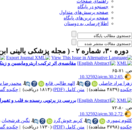
راهنمای صفحات
جستجو در پایگاه
صفحه پرسش‌های متداول
صفحه برترین‌های پایگاه
اطلاع‌رسانی به دوستان
دوره ۳۰، شماره ۲ - ( مجله پزشکی بالینی ابن سینا ـ تابستان ۱۴۰۲ )
مقایسه‌ی اثر ترکیب اریترومایسین و زی
ص. ۷۱-۶۵
‎ 10.32592/ajcm.30.2.65
زهرا مراد حاصلی
،
الهه طالبی قانع
،
محمدرضا س
چکیده
(۴۸۳۹ مشاهده)
|
متن کامل (PDF)
(۱۸۱۴ دریافت)
|
چکیده گسترده
بررسی دز پرتویی رسیده به قلب و تغییرا
ص. ۸۰-۷۲
‎ 10.32592/ajcm.30.2.72
کلثوم تیموری
،
کریم خوش‌گرد
،
نگین فرشچیان
چکیده
(۳۷۹۸ مشاهده)
|
متن کامل (PDF)
(۱۷۳۰ دریافت)
|
چکیده گسترده