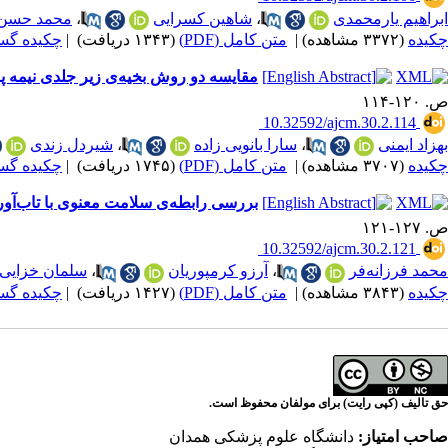
ابراهیم یارمحمدی
،
شاهین کسرایی
،
محمد حسن 
چکیده
(۳۳۷۲ مشاهده)
|
متن کامل (PDF)
(۱۳۴۳ دریافت)
|
چکیده گسترده
مقایسه دو روش بخیه‌ی زیر جلدی نیمه پل
ص. ۱۲۰-۱۱۴
‎ 10.32592/ajcm.30.2.114
بهزاد ایمنی
،
سارا بانویی زاده
،
شیردل زندی
چکیده
(۳۷۰۷ مشاهده)
|
متن کامل (PDF)
(۱۷۴۵ دریافت)
|
چکیده گسترده
بررسی رابطه‌ی سلامت معنوی با تاب‌آ
ص. ۱۲۷-۱۲۱
‎ 10.32592/ajcm.30.2.121
محمد فرزانه‌فر
،
آرزو کرمپوریان
،
سلمان خزایی
چکیده
(۳۸۴۳ مشاهده)
|
متن کامل (PDF)
(۱۴۲۷ دریافت)
|
چکیده گسترده
حق تالیف (کپی رایت) برای مولفان محفوظ است.
صاحب امتیاز:
دانشگاه علوم پزشکی همدان