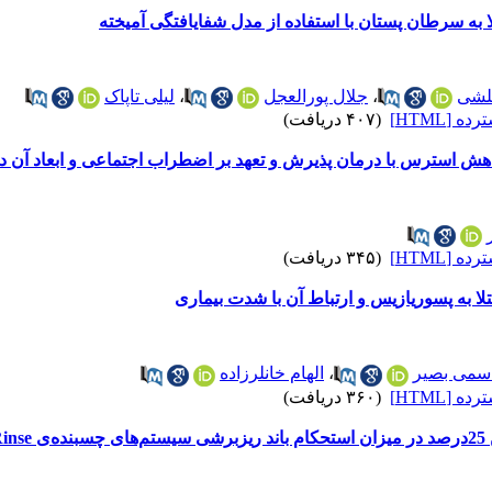
ا به سرطان پستان با استفاده از مدل شفایافتگی آمیخته
ملشی
،
جلال پورالعجل
،
لیلی تاپاک
 [HTML]
(۴۰۷ دریافت)
هش استرس با درمان پذیرش و تعهد بر اضطراب اجتماعی و ابعاد آن د
 [HTML]
(۳۴۵ دریافت)
لا به پسوریازیس و ارتباط آن با شدت بیماری
سمی بصیر
،
الهام خانلرزاده
 [HTML]
(۳۶۰ دریافت)