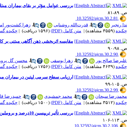
بررسی عوامل مؤثر بر بقای بیماران مبتل
ص. ۸۹-۸۱
‎ 10.32592/ajcm.30.2.81
ندا رنجبر
،
قدرت‌الله روشنایی
،
زهرا کشت‌پور ا
چکیده
(۳۵۵۹ مشاهده)
|
متن کامل (PDF)
(۱۵۹۶ دریافت)
|
چکیده گسترده
مقایسه اثربخشی ذهن آگاهی مبتنی بر کا
ص. ۹۸-۹۰
‎ 10.32592/ajcm.30.2.90
علیرضا صالح پور
،
زهرا یوسفی
،
محسن گل پرور
چکیده
(۴۶۳۹ مشاهده)
|
متن کامل (PDF)
(۱۷۵۶ دریافت)
|
چکیده گسترده
ارزیابی سطح سرمی لپتین در بیماران مبت
ص. ۱۰۵-۹۹
‎ 10.32592/ajcm.30.2.99
محمدرضا سبحان
،
محمد جمشیدی
،
حمیدرضا قا
چکیده
(۳۵۱۲ مشاهده)
|
متن کامل (PDF)
(۱۵۰۰ دریافت)
|
چکیده گسترده
بررسی تأثیر تریپسین 10درصد و بروملین 25درصد در میزان استحکام باند ریزبرشی سیستم‌های چسبنده‌ی Etch & Rinse
ص. ۱۱۳-۱۰۶
‎ 10.32592/ajcm.30.2.106