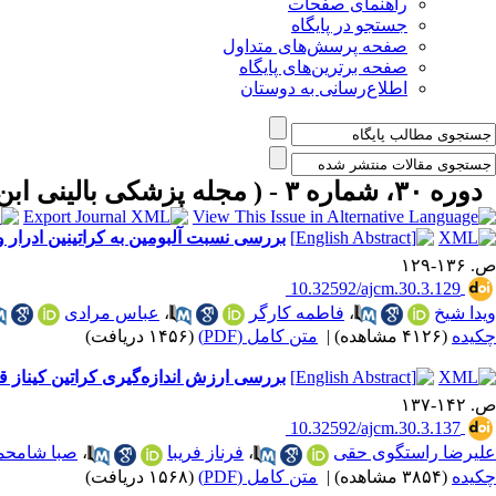
راهنمای صفحات
جستجو در پایگاه
صفحه پرسش‌های متداول
صفحه برترین‌های پایگاه
اطلاع‌رسانی به دوستان
دوره ۳۰، شماره ۳ - ( مجله پزشکی بالینی ابن سیناـ پاییز ۱۴۰۲ )
بررسی نسبت آلبومین به کراتینین ادرار 
ص. ۱۳۶-۱۲۹
‎ 10.32592/ajcm.30.3.129
ویدا شیخ
،
فاطمه کارگر
،
عباس مرادی
چکیده
(۴۱۲۶ مشاهده)
|
متن کامل (PDF)
(۱۴۵۶ دریافت)
بررسی ارزش اندازه‌گیری کراتین کیناز قلبی و تروپونین قلبیI در تشخیص ب
ص. ۱۴۲-۱۳۷
‎ 10.32592/ajcm.30.3.137
علیرضا راستگوی حقی
،
فرناز فریبا
،
صبا شامحم
چکیده
(۳۸۵۴ مشاهده)
|
متن کامل (PDF)
(۱۵۶۸ دریافت)