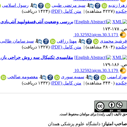
زهرا زندیه
،
سید مرتضی طیبی
،
رسول اسلامی
چکیده
(۴۲۲۷ مشاهده)
|
متن کامل (PDF)
(۱۴۲۴ دریافت)
بررسی وضعیت آنتی‌فسفولیپید آنتی‌بادی د
ص. ۱۷۸-۱۷۳
‎ 10.32592/ajcm.30.3.173
فرشید محمدی
،
مهتا رزاقی
،
سید سامان طالبی
چکیده
(۳۸۰۴ مشاهده)
|
متن کامل (PDF)
(۱۳۲۷ دریافت)
مقایسه‌ی تکنیکال سه روش جراحی باز، نی
ص. ۱۸۶-۱۷۹
‎ 10.32592/ajcm.30.3.179
بهزاد ایمنی
،
سمیه سوری
،
معصومه صالحی
چکیده
(۳۴۴۰ مشاهده)
|
متن کامل (PDF)
(۱۳۳۲ دریافت)
حق تالیف (کپی رایت) برای مولفان محفوظ است.
صاحب امتیاز:
دانشگاه علوم پزشکی همدان