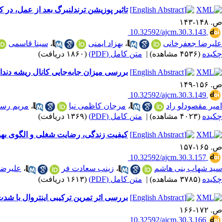
تاثیر پوزیشن ترندلنبرگ بعد از عمل، د
ص. ۱۴۸-۱۴۳
‎ 10.32592/ajcm.30.3.143
علیرضا جعفرخانی
،
بهزاد ایمنی
،
سینا قاسمی
چکیده
(۴۵۳۶ مشاهده)
|
متن کامل (PDF)
(۱۸۶۰ دریافت)
بررسی میزان جابه‌جایی کانال ریشه دندان توسط سیستم‌های چرخشی OneShape و Neolix در ریشه 
ص. ۱۵۶-۱۴۹
‎ 10.32592/ajcm.30.3.149
امیر مقصودلو راد
،
مرجان کاظمی نیا
،
مریم رس
چکیده
(۴۰۲۳ مشاهده)
|
متن کامل (PDF)
(۱۳۶۹ دریافت)
کیفیت زندگی، رضایت شغلی و الگوی به
ص. ۱۶۵-۱۵۷
‎ 10.32592/ajcm.30.3.157
سید شهاب بنی هاشم
،
زینب سعادت فر
،
علیرض
چکیده
(۳۷۸۵ مشاهده)
|
متن کامل (PDF)
(۱۶۱۳ دریافت)
بررسی اثر تمرین ترکیبی اینتروال با شد
ص. ۱۷۲-۱۶۶
‎ 10.32592/ajcm.30.3.166