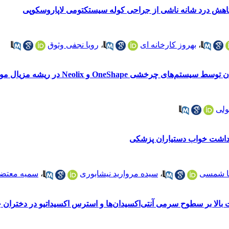
ر کاهش درد شانه ناشی از جراحی کوله سیستکتومی لاپاروسکوپی
،
بهروز کارخانه ای
،
رویا نجفی وثوق
مزیال مولر‌های اول مندیبل توسط توموگرافی کامپیوتری با اشعه مخروطی
ولی
داشت خواب دستیاران پزشکی
ا شمسی
،
سیده مروارید نیشابوری
،
سمیه معتضد
ت بالا بر سطوح سرمی آنتی‌اکسیدان‌ها و استرس اکسیداتیو در دختران 