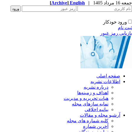
جمعه 16 مرداد 1405
|
English
]
Archive
[
ورود خودکار
ثبت نام
بازیابی رمز عبور
صفحه اصلی
اطلاعات نشریه
درباره نشریه
اهداف و زمینه‌ها
هیات تحریریه و مدیریت
نمایه سازهای مجله
بیانیه اخلاقی
آرشیو مجله و مقالات
کلیه شماره های مجله
آخرین شماره
نمایه نویسندگان