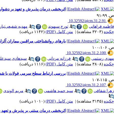
اثربخشی درمان پذیـرش و تعهد بر دشوار
ص. ۹۹-۹۱
‎ 10.32592/ajcm.31.2.91
فاطمه فراهانی
،
تورج سپهوند
،
مهدیه شفیعی‌تبار
چکیده
(۳۲۰۳ مشاهده)
|
متن کامل (PDF)
(۱۱۴۲ دریافت)
بارهای روانشناختی مراقبین بیماران آلزایم
ص. ۱۰۶-۱۰۰
‎ 10.32592/ajcm.31.2.100
مهدی رستمی
،
فرزانه مردانی
،
سیدهادی سیدعلی
چکیده
(۳۸۰۸ مشاهده)
|
متن کامل (PDF)
(۱۱۱۶ دریافت)
بررسی ارتباط سطح سرمی فولات با شدت بیماری 
ص. ۱۱۵-۱۰۷
‎ 10.32592/ajcm.31.2.107
زهرا شقاقی
،
سید حمید هاشمی
،
مریم الوندی
چکیده
(۳۱۴۵ مشاهده)
|
متن کامل (PDF)
(۱۰۱۰ دریافت)
اثربخشی درمان مبتنی بر پذیرش و تعهد بر 