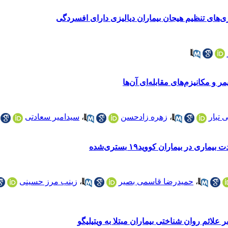
ی‌های تنظیم هیجان بیماران دیالیزی دارای افسردگی
ر و مکانیزم‌های مقابله‌ای آن‌ها
 تبار
،
زهره زادحسن
،
سیدامیر سعادتی
در بیماران کووید۱۹ بستری‌شده
،
حمیدرضا قاسمی بصیر
،
زینب مرز حسینی
علائم روان‌ شناختی بیماران مبتلا به ویتیلیگو