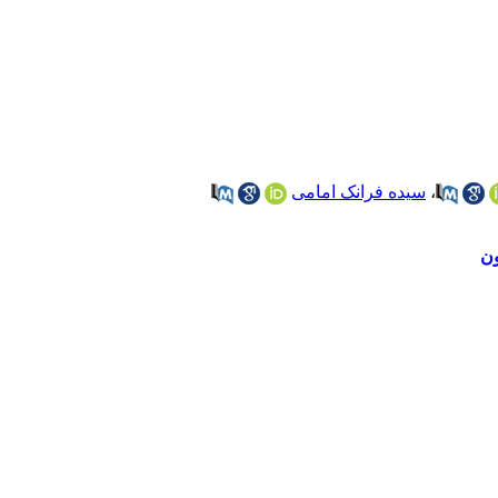
،
سیده فرانک امامی
ون