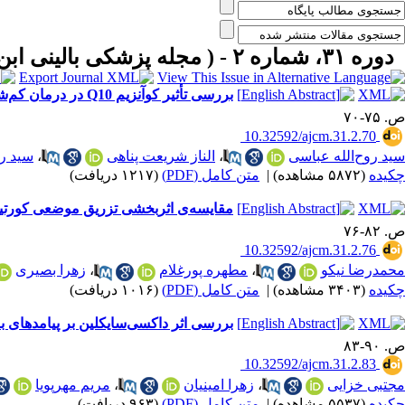
دوره ۳۱، شماره ۲ - ( مجله پزشکی بالینی ابن سینا ـ تابستان ۱۴۰۳ )
بررسی تأثیر کوآنزیم Q10 در درمان کم‌شنوایی حسی‌عصبی ناگهانی
ص. ۷۵-۷۰
‎ 10.32592/ajcm.31.2.70
سید روح‌‌الله عباسی
،
الناز شریعت پناهی
،
سید رو
چکیده
(۵۸۷۲ مشاهده)
|
متن کامل (PDF)
(۱۲۱۷ دریافت)
مقایسه‌ی اثربخشی تزریق موضعی کورتیکوا
ص. ۸۲-۷۶
‎ 10.32592/ajcm.31.2.76
محمدرضا نیکو
،
مطهره پورغلام
،
زهرا بصیری
چکیده
(۳۴۰۳ مشاهده)
|
متن کامل (PDF)
(۱۰۱۶ دریافت)
بررسی اثر داکسی‌سایکلین بر پیامدهای با
ص. ۹۰-۸۳
‎ 10.32592/ajcm.31.2.83
مجتبی خزایی
،
زهرا امینیان
،
مریم مهرپویا
چکیده
(۵۵۳۷ مشاهده)
|
متن کامل (PDF)
(۹۶۳ دریافت)