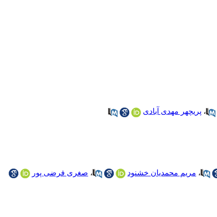
،
پریچهر مهدی آبادی
،
مریم محمدیان خشنود
،
صغری فرضی پور