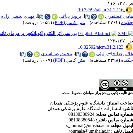
ص. ۱۲۲-۱۱۶
‎ 10.32592/ajcm.31.2.116
هادی غضنفری
،
پرویز دباغی
،
مهدی بخشی زاده
چکیده
(۳۲۶۴ مشاهده)
|
متن کامل (PDF)
(۱۰۵۱ دریافت)
بررسی اثر الکترواکوپانکچر بر درمان ت
ص. ۱۲۷-۱۲۳
‎ 10.32592/ajcm.31.2.123
غلامرضا حاج ولیئی
،
محمدرضا اسدی
چکیده
(۳۳۹۸ مشاهده)
|
متن کامل (PDF)
(۱۰۶۷ دریافت)
حق تالیف (کپی رایت) برای مولفان محفوظ است.
صاحب امتیاز:
دانشگاه علوم پزشکی همدان
ناشر:
انتشارات دانشگاه علوم پزشکی همدان
شماره تماس مجله
: 08138380924
شماره تماس ناشر:
08138380548
ایمیل مجله:
s_journal@umsha.ac.ir
ایمیل ناشر:
journals@umsha.ac.ir