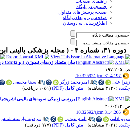
راهنمای صفحات
جستجو در پایگاه
صفحه پرسش‌های متداول
صفحه برترین‌های پایگاه
اطلاع‌رسانی به دوستان
دوره ۳۱، شماره ۴ - ( مجله پزشکی بالینی ابن سیناـ زمستان ۱۴۰۳ )
بیان متضاد ژن‌های نیدوژن-1 و Cdc42 در ایجاد سیروز کبدی بیماران مبتلا به کبد چرب غیر الکلی
ص. ۲۰۵-۱۹۷
‎ 10.32592/ajcm.31.4.197
زهرا علی
،
امیرمحمد زرگر
،
سینا محققی
چکیده
(۳۱۲۰ مشاهده)
|
متن کامل (PDF)
(۱۰۵۱ دریافت)
بررسی ژنتیکی سویه‌های بالینی اشریشیاکلی جدا
ص. ۲۱۲-۲۰۶
‎ 10.32592/ajcm.31.4.206
مریم آدابی
،
الهام عبدلی
،
مرضیه وارسته شمس
چکیده
(۳۰۲۱ مشاهده)
|
متن کامل (PDF)
(۹۷۷ دریافت)