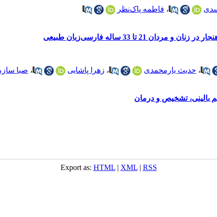
سدی
،
فاطمه پاک‌نظر
21 تا 33 ساله فارسی‌زبان طبیعی
،
حدیث یارمحمدی
،
زهرا پاشایی
،
صبا سازم
یم بالینی، تشخیص و درمان
Export as:
HTML
|
XML
|
RSS