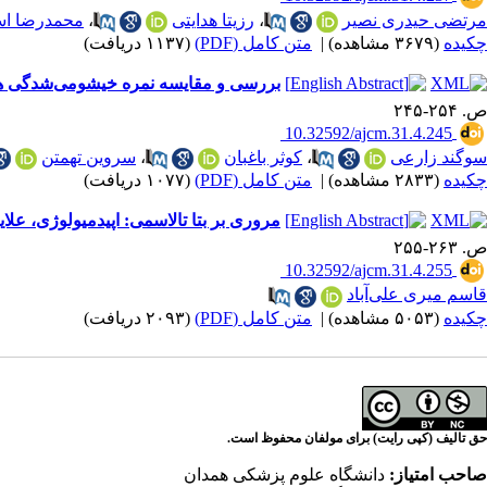
مرتضی حیدری نصیر
،
رزیتا هدایتی
،
محمدرضا ا
چکیده
(۳۶۷۹ مشاهده)
|
متن کامل (PDF)
(۱۱۳۷ دریافت)
بررسی و مقایسه نمره خیشومی‌شدگی هنجار در زنان و مردان 
ص. ۲۵۴-۲۴۵
‎ 10.32592/ajcm.31.4.245
سوگند زارعی
،
کوثر باغبان
،
سروین تهمتن
چکیده
(۲۸۳۳ مشاهده)
|
متن کامل (PDF)
(۱۰۷۷ دریافت)
مروری بر بتا تالاسمی: اپیدمیولوژی، علا
ص. ۲۶۳-۲۵۵
‎ 10.32592/ajcm.31.4.255
قاسم میری‌ علی‌آباد
چکیده
(۵۰۵۳ مشاهده)
|
متن کامل (PDF)
(۲۰۹۳ دریافت)
حق تالیف (کپی رایت) برای مولفان محفوظ است.
صاحب امتیاز:
دانشگاه علوم پزشکی همدان