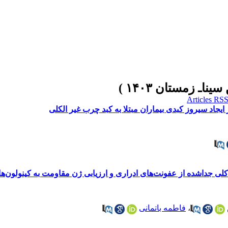
‌شده از عفونت‌های ادراری و ارزیابی ژن مقاومت به کینولون‌ها (qnrA) با روش CR
،
فاطمه باتمانی