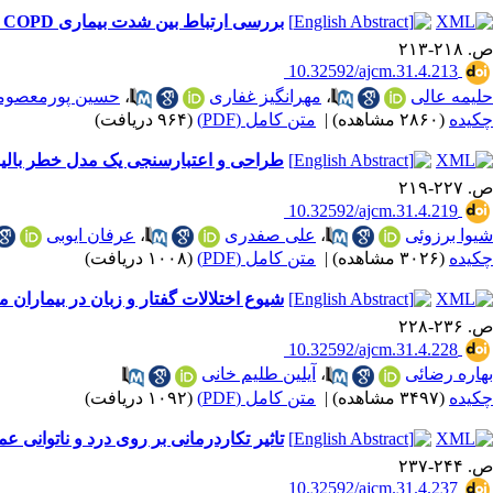
بررسی ارتباط بین شدت بیماری COPD با مارکرهای التهابی ESRe وCRP در بیماران بستری در بیمارستان
ص. ۲۱۸-۲۱۳
‎ 10.32592/ajcm.31.4.213
حلیمه عالی
،
مهرانگیز غفاری
،
حسین پورمعصوم
چکیده
(۲۸۶۰ مشاهده)
|
متن کامل (PDF)
(۹۶۴ دریافت)
طراحی و اعتبارسنجی یک مدل خطر بالینی ب
ص. ۲۲۷-۲۱۹
‎ 10.32592/ajcm.31.4.219
شیوا برزوئی
،
علی صفدری
،
عرفان ایوبی
چکیده
(۳۰۲۶ مشاهده)
|
متن کامل (PDF)
(۱۰۰۸ دریافت)
شیوع اختلالات گفتار و زبان در بیماران مراج
ص. ۲۳۶-۲۲۸
‎ 10.32592/ajcm.31.4.228
بهاره رضائی
،
آیلین طلیم خانی
چکیده
(۳۴۹۷ مشاهده)
|
متن کامل (PDF)
(۱۰۹۲ دریافت)
تاثیر تکاردرمانی بر روی درد و ناتوانی 
ص. ۲۴۴-۲۳۷
‎ 10.32592/ajcm.31.4.237