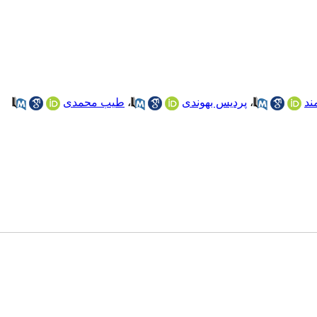
ند
،
پردیس بهوندی
،
طیب محمدی