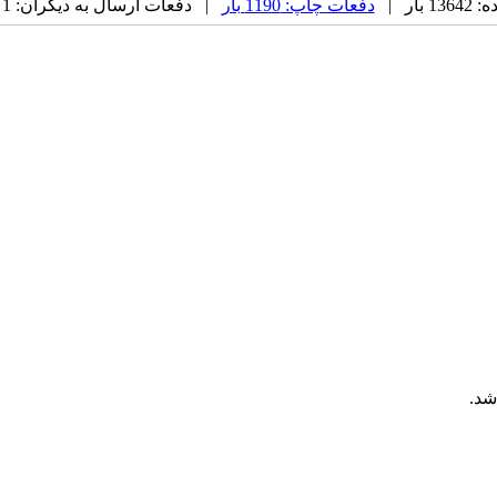
بار |
دفعات چاپ: 1190 بار
| دفعات ارسال به دیگران: 1 بار |
شد.