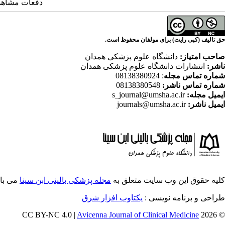
دفعات مشاهده: 13642 
حق تالیف (کپی رایت) برای مولفان محفوظ است.
صاحب امتیاز:
دانشگاه علوم پزشکی همدان
ناشر:
انتشارات دانشگاه علوم پزشکی همدان
شماره تماس مجله
: 08138380924
شماره تماس ناشر:
08138380548
ایمیل مجله:
s_journal@umsha.ac.ir
ایمیل ناشر:
journals@umsha.ac.ir
کلیه حقوق این وب سایت متعلق به
مجله پزشکی بالینی ابن سینا
می با
طراحی و برنامه نویسی :
یکتاوب افزار شرق
Avicenna Journal of Clinical Medicine
© 2026 CC BY-NC 4.0 |