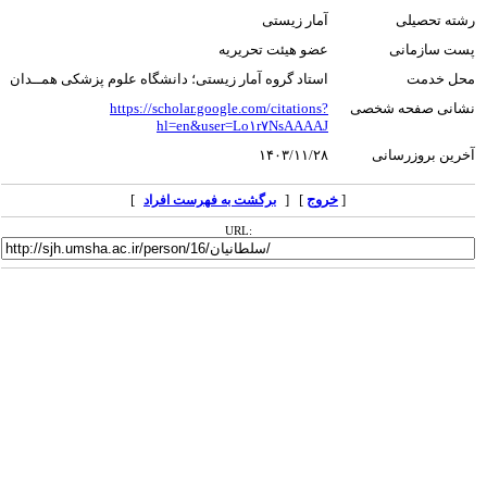
رشته تحصیلی
آمار زیستی
پست سازمانی
عضو هیئت تحریریه
محل خدمت
استاد گروه آمار زیستی؛ دانشگاه علوم پزشکی همــدان
نشانی صفحه شخصی
https://scholar.google.com/citations?
hl=en&user=Lo۱r۷NsAAAAJ
آخرین بروزرسانی
۱۴۰۳/۱۱/۲۸
[
خروج
] [
]
برگشت به فهرست افراد
URL: