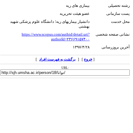
رشته تحصیلی
بیماری های ریه
پست سازمانی
عضو هیئت تحریریه
محل خدمت
دانشیار بیماریهای ریه؛ دانشگاه علوم پزشکی شهید
بهشتی
نشانی صفحه شخصی
https://www.scopus.com/authid/detail.uri?
authorId=۲۳۶۶۹۱۵۷۴۰۰
آخرین بروزرسانی
۱۳۹۷/۴/۲۸
[
خروج
] [
]
برگشت به فهرست افراد
URL: