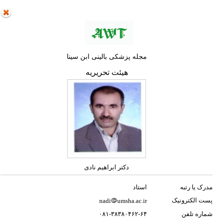
مجله پزشکی بالینی ابن سینا
هیئت تحریریه
دکتر ابراهیم نادی
مدرک یا رتبه
استاد
پست الکترونیک
nadi
umsha.ac.ir
شماره تلفن
۰۸۱-۳۸۳۸۰۴۶۲-۶۴