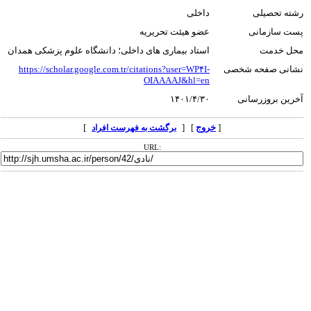
رشته تحصیلی
داخلی
پست سازمانی
عضو هیئت تحریریه
محل خدمت
استاد بیماری های داخلی؛ دانشگاه علوم پزشکی همدان
نشانی صفحه شخصی
https://scholar.google.com.tr/citations?user=WP۴I-
OIAAAAJ&hl=en
آخرین بروزرسانی
۱۴۰۱/۴/۳۰
[
خروج
] [
]
برگشت به فهرست افراد
URL: