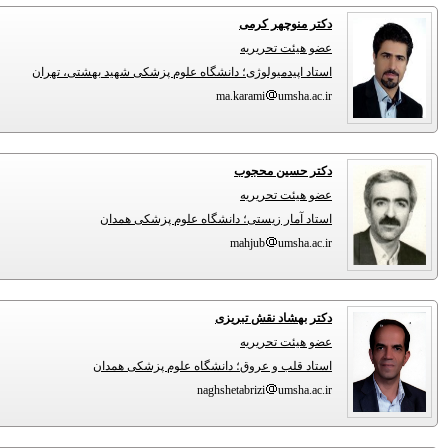
دکتر منوچهر کرمی
عضو هیئت تحریریه
استاد اپیدمیولوژی؛ دانشگاه علوم پزشکی شهید بهشتی، تهران
ma.karami
umsha.ac.ir
دکتر حسین محجوب
عضو هیئت تحریریه
استاد آمار زیستی؛ دانشگاه علوم پزشکی همدان
mahjub
umsha.ac.ir
دکتر بهشاد نقش تبریزی
عضو هیئت تحریریه
استاد قلب و عروق؛ دانشگاه علوم پزشکی همدان
naghshetabrizi
umsha.ac.ir