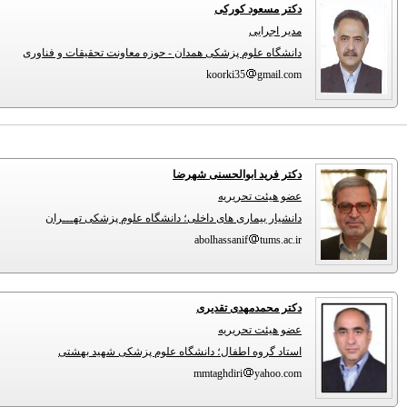
دکتر مسعود کورکی
مدیر اجرایی
دانشگاه علوم پزشکی همدان - حوزه معاونت تحقیقات و فناوری
koorki35
gmail.com
دکتر فرید ابوالحسنی شهرضا
عضو هیئت تحریریه
دانشیار بیماری های داخلی؛ دانشگاه علوم پزشکی تهـــران
abolhassanif
tums.ac.ir
دکتر محمدمهدی تقدیری
عضو هیئت تحریریه
استاد گروه اطفال؛ دانشگاه علوم پزشکی شهید بهشتی
mmtaghdiri
yahoo.com