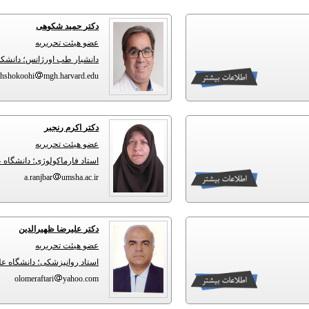
دکتر حمید شکوهی
عضو هیئت تحریریه
دانشیار طب اورژانس؛ دانشکد
hshokoohi
mgh.harvard.edu
دکتر اکرم رنجبر
عضو هیئت تحریریه
استاد فارماکولوژی؛ دانشگاه
a.ranjbar
umsha.ac.ir
دکتر علیرضا ظهیرالدین
عضو هیئت تحریریه
استاد روانپزشکی؛ دانشگاه 
olomeraftari
yahoo.com