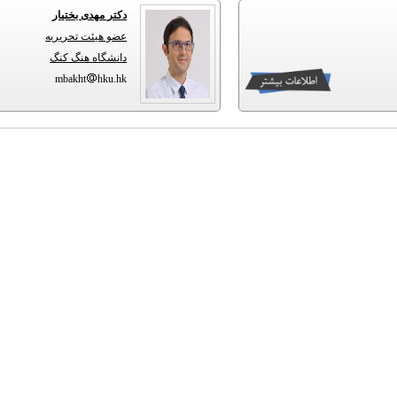
دکتر مهدی بختیار
عضو هیئت تحریریه
دانشگاه هنگ کنگ
mbakht
hku.hk