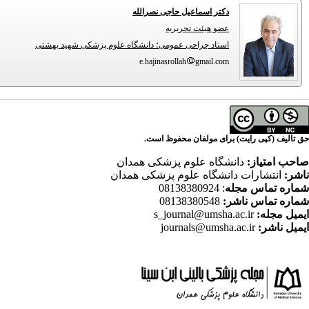
دکتر اسماعیل حاجی نصرالله
عضو هیئت تحریریه
استاد جراحی عمومی؛ دانشگاه علوم پزشکی شهید بهشتی
e.hajinasrollah
gmail.com
حق تالیف (کپی رایت) برای مولفان محفوظ است.
صاحب امتیاز:
دانشگاه علوم پزشکی همدان
ناشر:
انتشارات دانشگاه علوم پزشکی همدان
شماره تماس مجله
: 08138380924
شماره تماس ناشر:
08138380548
ایمیل مجله:
s_journal@umsha.ac.ir
ایمیل ناشر:
journals@umsha.ac.ir