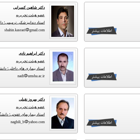
دکتر شاهین کسرایی
عضو هیئت تحریریه
استاد دندانپزشکی ترمیمی؛ د
shahin.kasraei
gmail.com
دکتر ابراهیم نادی
عضو هیئت تحریریه
استاد بیماری های داخلی؛ دان
nadi
umsha.ac.ir
دکتر بهروز نقیلی
عضو هیئت تحریریه
استاد بیماریهای عفونی؛ دانش
naghili_b
yahoo.com