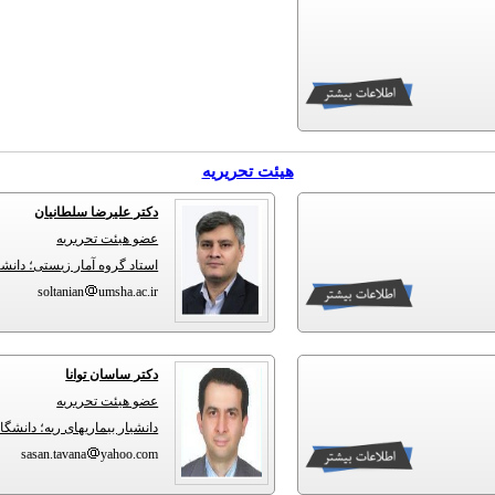
هیئت تحریریه
دکتر علیرضا سلطانیان
عضو هیئت تحریریه
استاد گروه آمار زیستی؛ دانش
soltanian
umsha.ac.ir
دکتر ساسان توانا
عضو هیئت تحریریه
دانشیار بیماریهای ریه؛ دانش
sasan.tavana
yahoo.com