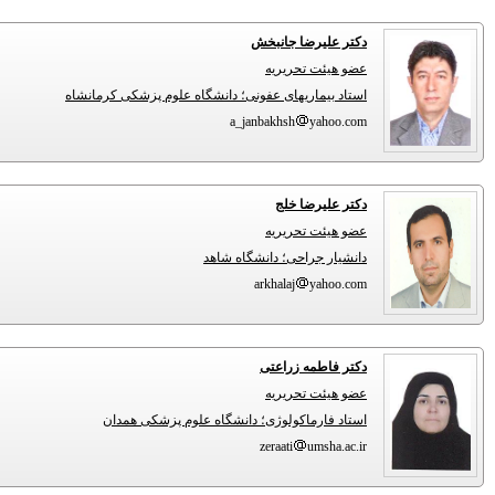
دکتر علیرضا جانبخش
عضو هیئت تحریریه
استاد بیماریهای عفونی؛ دانشگاه علوم پزشکی کرمانشاه
a_janbakhsh
yahoo.com
دکتر علیرضا خلج
عضو هیئت تحریریه
دانشیار جراحی؛ دانشگاه شاهد
arkhalaj
yahoo.com
دکتر فاطمه زراعتی
عضو هیئت تحریریه
استاد فارماکولوژی؛ دانشگاه علوم پزشکی همدان
zeraati
umsha.ac.ir