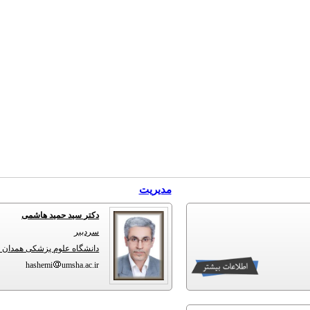
مديريت
دکتر سید حمید هاشمی
سردبیر
دانشگاه علوم پزشکی همدان -
hashemi
umsha.ac.ir