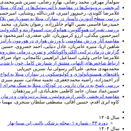
سولماز مهرفر، محمد رضایی، بهاره رضایی، نسرین شیرمحمدی 
اثربخشی پروبیوتیک‌ها در مقایسه با آنتی‌بیوتیک‌ها در کودکان مبتل
غلامرضا کلوندی، رحیم‌پور امیری، قدرت‌الله روشنایی، امیرحسی
بررسی سطح آدنوزین دآمیناز در بیماران مبتلا به پسوریازیس پلا
حمیدرضا قاسمی بصیر، الهام خانلرزاده، رضوان بختیاری، محم
بررسی تغییرات هموگلوبین، هماتوکریت، اسمولاریته و الکترول
امیرحسین بیگدلی، آرزو کرمپوریان، علی صفدری، امیرمحمود 
مقایسه آثار ورزش مقاومتی با ورزش هوازی در هورمون پاراتیروئ
شاهین اریا، منیره عامریان، عادل دنیایی، احمد خسروی، حسین
گزارش درمان ترکیبی الکتروآکوپانکچر و تمرین درمانی پیش‌رونده 
غلامرضا حاجی ولیئی، اسماعیل ابراهیمی تکامجانی، جواد صراف ز
ارتباط شاخص‌های التهابی مشتق از شمارش کامل خون با شدت ب
محمدمهدی منجم، علی‌اکبر رسولی نیا، نسرین جیریایی
یافته‌‌های هیستوپاتولوژی و کولپوسکوپی در بیماران مبتلا به انواع ک
آذر احمدزاده، راضیه محمدجعفری، نجمیه سعادتی، نسیم سبزی پ
بررسی پاسخ به درمان دارویی در کودکان مبتلا به سنگ مجرای ا
حسین‌عماد ممتاز، حامد کاظمی نجف‌آبادی، آذر پیردهقان
مقایسه اثربخشی بالینی اریتروپوئیتین، متیل‌پردنیزولون و درمان
کاوه ابری اقدم، حسین آقائی، مصطفی سلطان سنجری، مهسا طا
سال ۱۴۰۵
دوره ۳۳ - شماره ۱ -مجله پزشکی بالینی ابن سینا-بهار
سال ۱۴۰۴