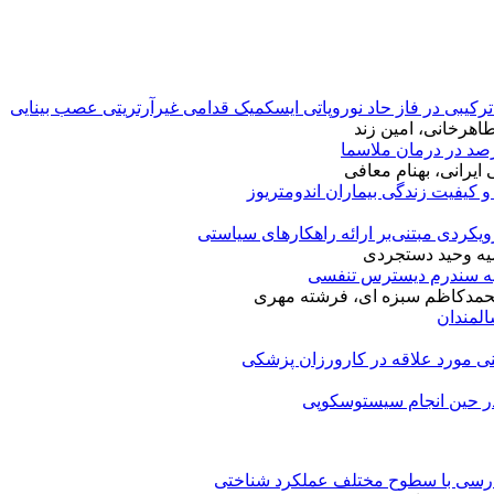
 ترکیبی در فاز حاد نوروپاتی ایسکمیک قدامی غیرآرتریتی عصب بینایی
هرخانی، امین زند
یرانی، بهنام معافی
و کیفیت زندگی بیماران اندومتریوز
یکردی مبتنی‌بر ارائه راهکارهای سیاستی
ضیه وحید دستجردی
لابه سندرم دیسترس تنفسی
، محمدکاظم سبزه ای، فرشته مهری
المندان
ی مورد علاقه در کارورزان پزشکی
در حین انجام سیستوسکوپی
فارسی با سطوح مختلف عملکرد شناختی