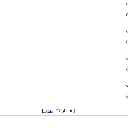
[ ۰-۵ از ۳۴
بعدی
]