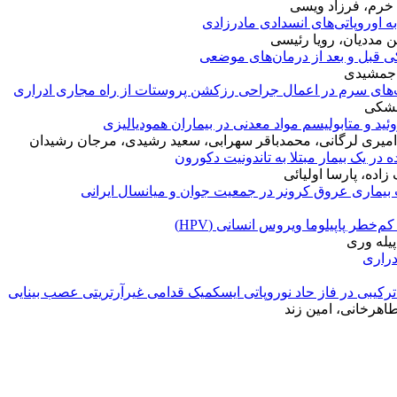
خرم، فرزاد ویسی
ابه اوروپاتی‌های انسدادی مادرزادی
ن مددیان، رویا رئیسی
کی قبل و بعد از درمان‌های موضعی
د جمشیدی
یت‌های سرم در اعمال جراحی رزکشن پروستات از راه مجاری ادراری
مشکی
ید و متابولیسم مواد معدنی در بیماران همودیالیزی
 امیری لرگانی، محمدباقر سهرابی، سعید رشیدی، مرجان رشیدان
در یک بیمار مبتلا به تاندونیت دکورون
اده، پارسا اولیائی
یماری عروق کرونر در جمعیت جوان و میانسال ایرانی
م‌خطر پاپیلوما ویروس انسانی (HPV)
یله وری
دراری
 ترکیبی در فاز حاد نوروپاتی ایسکمیک قدامی غیرآرتریتی عصب بینایی
هرخانی، امین زند