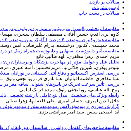
مقالات پر بازدید
آرشیو نشریات
مقالات در دست چاپ
مقایسه اثربخشی بالینی اریتروپوئیتین، متیل‌پردنیزولون و درمان
کاوه ابری اقدم، حسین آقائی، مصطفی سلطان سنجری، مهسا طا
مقایسه هیدروکینون موضعی ۴ درصد با گلوکزامین موضعی ۲ درصد در درمان ملاسما
محمد جمشیدی، کتایون درخشنده، پدرام علیرضایی، امین دوستی ا
مقایسه تأثیر داینوژست به‌تنهایی و داینوژست همراه زینک در درد 
مریم احمدی، زهرا مظفری، الهه طالبی قانع
تحلیل علل و عوامل مؤثر در مهاجرت پزشکان و پرستاران زن: رو
نیلوفر پیکری، شیرین جلالی‌نیا، مریم نخستین، آمنه عبیری، مر
بررسی استرس اکسیداتیو و دفاع آنتی‌اکسیدانی در نوزادان مبت
نسا مفاخری، فاطمه اقبالیان، هما نادری ‌فر، رویا نجفی وثوق
بررسی تأثیر سرعت تحریک در پاسخ‌های شنوایی ساقه مغز در س
روح الله عباسی، رویا نجفی وثوق، سیده‌ فرانک امامی
رابطه ویژگی‌های شخصیتی مدل پنج‌عاملی با رشته تخصصی بالین
جلال الدین امیری، احسان امیری، علی قلعه ایها، زهرا صنائی
گزارش موردی از پنوموتوراکس، پنومومدیاستن و پنوموپریتوئن 
آیدا اصبحی سیس، سید امیر میرآتشی یزدی
مقایسۀ شاخص‌های گفتمان روایتی در سالمندان دوزبانۀ ترک–