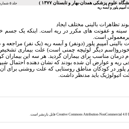
جلد ۵ شماره ۲ صفحات ۰-۰
پیم پلور و آبسه ریه
د تظاهرات بالینی مختلف ایجاد
سینه و عفونت های مکرر در ریه است. اینکه یک جسم خ
غیرمعمولی است.
الینی آمپیم پلور (دونفر) و آبسه ریه (یک نفر) مراجعه و 
 خودرو(اسم دیگر لوئیچه چمنی است) علت بیماری تشخیص 
 درمان مناسب برای بیماران گردید. هر سه این بیماران ک
ریه و عوارض آن شده بودند که نشان دهنده احتمال شیوع
یم پلور در کودکان مناطق روستایی که علت روشنی برای آن
ت اتیولوژیک باید مدنظر داشت.
Creative Commons Attribution-NonCommercial 4.0 In
قابل بازنشر است.