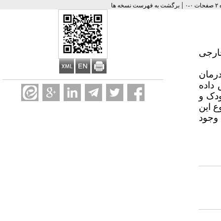
|
برگشت به فهرست نسخه ها
ارجی
درمان
داده
ودک و
 این
 وجود