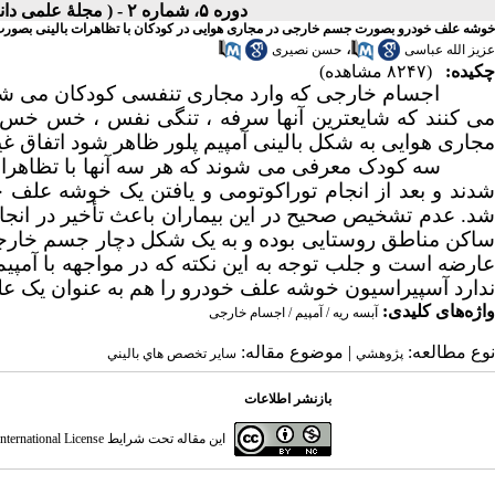
دوره ۵، شماره ۲ - ( مجلۀ علمی دانشگاه علوم پزشکی همدان-بهار و تابستان ۱۳۷۷ )
خوشه علف خودرو بصورت جسم خارجی در مجاری هوایی در کودکان با تظاهرات بالینی بصورت آم
،
عزیز الله عباسی
حسن نصیری
چکیده:
(۸۲۴۷ مشاهده)
اجسام خارجی که وارد مجاری تنفسی کودکان می شون
می کنند که شایعترین آنها سرفه ، تنگی نفس ، خس خس 
مجاری هوایی به شکل بالینی آمپیم پلور ظاهر شود اتفاق 
سه کودک معرفی می شوند که هر سه آنها با تظاهرات ب
شدند و بعد از انجام توراکوتومی و یافتن یک خوشه علف
شد. عدم تشخیص صحیح در این بیماران باعث تأخیر در انجام
ساکن مناطق روستایی بوده و به یک شکل دچار جسم خارجی 
عارضه است و جلب توجه به این نکته که در مواجهه با آمپ
ندارد آسپیراسیون خوشه علف خودرو را هم به عنوان یک عل
واژه‌های کلیدی:
آبسه ریه / آمپیم / اجسام خارجی
نوع مطالعه:
| موضوع مقاله:
پژوهشي
سایر تخصص هاي باليني
بازنشر اطلاعات
این مقاله تحت شرایط
ternational License