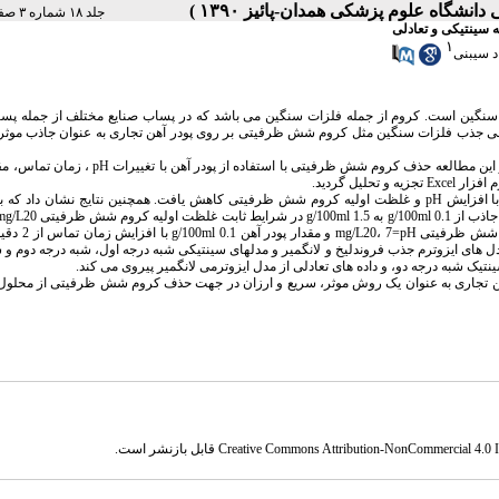
جلد ۱۸ شماره ۳ صفحات ۳۹-۳۳
 سینتیکی و تعادلی
۱
 سیبنی
سنگین است. کروم از جمله فلزات سنگین می باشد که در پساب صنایع مختلف از جمله پسا
ی جذب فلزات سنگین مثل کروم شش ظرفیتی بر روی پودر آهن تجاری به عنوان جاذب موثر،
: این مطالعه از نوع تجربی - آزمایشگاهی بود که در سیستم ناپیوسته انجام گردید. در این مطالعه حذف کروم شش ظرفیتی با
یل گردید.
: نتایج حاصل از انجام آزمایشات مشخص ساخت که کارایی حذف کروم شش ظرفیتی با افزایش pH و غلظت اولیه کروم شش ظرفیتی کاهش یافت. همچنین نتایج نشان 
 تجربی تعادل جذب با مدل های ایزوترم جذب فروندلیخ و لانگمیر و مدلهای سینتیکی شبه درجه اول، شبه درجه دوم 
تیک شبه درجه دو، و داده های تعادلی از مدل ایزوترمی لانگمیر پیروی می کند.
هن تجاری به عنوان یک روش موثر، سریع و ارزان در جهت حذف کروم شش ظرفیتی از محلول 
Creative Commons Attribution-NonCommercial 4.0 In
قابل بازنشر است.