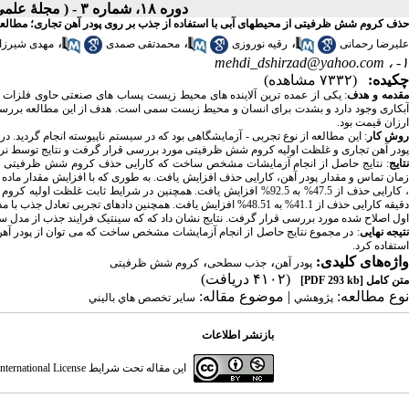
دوره ۱۸، شماره ۳ - ( مجلۀ علمی دانشگاه علوم پزشکی همدان-پائيز ۱۳۹۰ )
حذف کروم شش ظرفیتی از محیطهای آبی با استفاده از جذب بر روی پودر آهن تجاری؛ مطالعه
،
،
،
علیرضا رحمانی
رقیه نوروزی
محمدتقی صمدی
مهدی شیرزاد
mehdi_dshirzad@yahoo.com
۱- ،
چکیده:
(۷۳۳۲ مشاهده)
قدمه و هدف
: یکی از عمده ترین آلاینده های محیط زیست پساب های صنعتی حاوی فلزات 
آبکاری وجود دارد و بشدت برای انسان و محیط زیست سمی است. هدف از این مطالعه بررس
ارزان قیمت بود.
وش کار
پودر آهن تجاری و غلظت اولیه کروم شش ظرفیتی مورد بررسی قرار گرفت و نتایج توسط نرم افزار Excel تجزیه و تحل
تایج
دقیقه کارایی حذف از 41.1% به 48.51% افزایش یافت. همچنین دادهای
اول اصلاح شده مورد بررسی قرار گرفت. نتایج نشان داد که که سینتیک فرایند جذب از مدل سین
تیجه نهایی
: در مجموع نتایج حاصل از انجام آزمایشات مشخص ساخت که می توان از پودر آ
استفاده کرد.
واژه‌های کلیدی:
،
،
پودر آهن
جذب سطحی
کروم شش ظرفیتی
(۴۱۰۲ دریافت)
متن کامل
[PDF 293 kb]
نوع مطالعه:
| موضوع مقاله:
پژوهشي
سایر تخصص هاي باليني
بازنشر اطلاعات
این مقاله تحت شرایط
ternational License