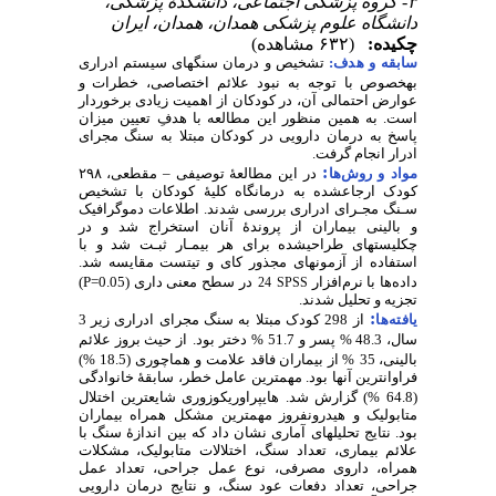
۳- گروه پزشکی اجتماعی، دانشکدۀ پزشکی،
دانشگاه علوم پزشکی همدان، همدان، ایران
چکیده:
(۶۳۲ مشاهده)
سابقه و هدف:
تشخیص و درمان سنگ‏های سیستم ادراری
به‏خصوص با توجه به
نبود علائم اختصاصی، خطرات و
عوارض احتمالی آن، در کودکان از اهمیت زیادی برخوردار
است.
به همین منظور
این مطالعه با هدفِ تعیین میزان
پاسخ به درمان دارویی در کودکان مبتلا به سنگ مجرای
ادرار انجام گرفت.
:
مواد و روش‌‌ها
در این مطالعۀ توصیفی
–
مقطعی، ۲۹۸
کودک ارجاع‏شده به درمانگاه کلیۀ کودکان با تشخیص
سـنگ مجـرای ادراری بررسی شدند. اطلاعات دموگرافیک
و بالینی بیماران از پروندۀ آنان استخراج شد و در
چک‏لیست‏های طراحی‏شده برای هر بیمـار ثبـت شد و
با
استفاده از آزمون‏های مجذور کای و تی
تست
مقایسه شد.
داده‌ها با نرم‌افزار
در سطح معنی‏ داری
(0.05=
P
)
24
SPSS
تجزیه و تحلیل شدند.
:
یافته‌ها
از 298 کودک مبتلا به سنگ مجرای ادراری زیر 3
سال، 48.3 % پسر و 51.7 % دختر بود.
از حیث بروز علائم
بالینی، 35
% از بیماران فاقد علامت و
هماچوری (18.5
%)
فراوان‏ترین آن‏ها بود. مهم‏ترین عامل خطر، سابقۀ خانوادگی
(64.8
%) گزارش شد. هایپراوریکوزوری شایع‏ترین اختلال
متابولیک و هیدرونفروز مهم‏ترین مشکل همراه بیماران
بود. نتایج تحلیل‏های آماری نشان داد که بین اندازۀ سنگ با
علائم بیماری، تعداد سنگ، اختلالات متابولیک، مشکلات
همراه، داروی مصرفی، نوع عمل جراحی، تعداد عمل
جراحی، تعداد دفعات عود سنگ، و نتایج درمان دارویی