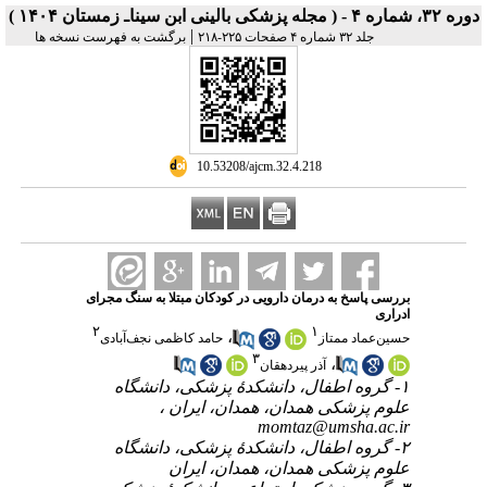
دوره ۳۲، شماره ۴ - ( مجله پزشکی بالینی ابن سیناـ زمستان ۱۴۰۴ )
|
جلد ۳۲ شماره ۴ صفحات ۲۲۵-۲۱۸
برگشت به فهرست نسخه ها
‎ 10.53208/ajcm.32.4.218
بررسی پاسخ به درمان دارویی در کودکان مبتلا به سنگ مجرای
ادراری
۲
۱
،
حسین‌عماد ممتاز
حامد کاظمی نجف‌آبادی
۳
،
آذر پیردهقان
۱- گروه اطفال، دانشکدۀ پزشکی، دانشگاه
علوم پزشکی همدان، همدان، ایران ،
momtaz@umsha.ac.ir
۲- گروه اطفال، دانشکدۀ پزشکی، دانشگاه
علوم پزشکی همدان، همدان، ایران