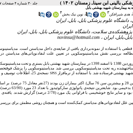
جلد ۳۰ شماره ۴ صفحات ۲۱۷-۲۱۲
ه به بیمارستان شهید بهشتی بابل
۴
۳
،
،
هدی شیرافکن
نوین نیک بخش
novinsu@hotmail.com
قطعی با استفاده از نمونه‌برداری بافتی از ضایعه‌ی داخل مدیاستن است. مدیاستینوس
طالعه بررسی نقش مدیاستینوسکوپی در تعیین علت لنفادنوپاتی‌های مدیاستن در 
این مطالعه از نوع مقطعی بود و 36 بیمار با لنفادنوپاتی مدیاستن که از فروردین 1388 تا اسفند 1398 در بیمارستان شهید بهشتی بابل بستری و تحت 
 شناخته­شده ریه تحت مدیاستینوسکوپی بررسی شد. مدیاستینوسکوپی را پزشک فوق­تخ
هید بهشتی فرستاده شد. با استفاده از نرم­افزار
نسخه‌ی 25، اطلاعات توصیف
SPSS
47/97 سال بود (کمترین سن 28 و بیشترین سن 76 سال). اکثر بیماران زن بو
ی پاتولوژی سارکوئیدوز با تعد
فعال در 4 مورد (11/11 درصد) و کارسینوم سلول سنگ‌فرشی در 3 مورد (8/33 درصد) بود و سایر نتایج خوش­خیمی با فراوانی یک مورد (2/78
عیین علل لنفادنوپاتی‌های مدیاستن کمک‌کننده است و همچنان روشی مطمئن برای بررسی