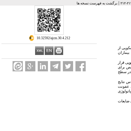
|
برگشت به فهرست نسخه ها
‎ 10.32592/ajcm.30.4.212
کوپی از
بیماران
مدیاستینوسکوپی قرار
صص برای
 و در سطح
دند (27نفر معادل 75 درصد). بر اساس نتایج
اد 23 مورد (63/90 درصد)، عفونت
 درصد) گزارش شدند. یافته‌ی پاتولوژی
 ضایعات