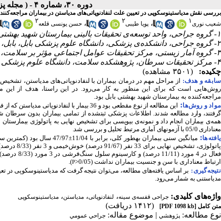
دوره ۳۰، شماره ۴ - ( مجله پزشکی بالینی ابن سیناـ زمستان ۱۴۰۲ )
بررسی نقش مدیاستینوسکوپی در تعیین علت لنفادنوپاتی‌های مدیاستن در بیماران مراجعه‌کنند
۲
۲
۱
،
،
شعیب نوری
پویا طیبی
حسن یونسی قلعه
۱- گروه جراحی، واحد توسعه‌ی تحقیقات بالینی بیمارستان شهید‌ بهشتی، دانشگاه علوم پزشکی بابل، بابل، ایران
۲- گروه جراحی، دانشکده‌ی پزشکی، دانشگاه علوم پزشکی بابل، بابل، ایران
۳- گروه آمار زیستی، مرکز تحقیقات عوامل اجتماعی مؤثر بر سلامت، پژوهشکده‌ی سلامت، دانشگاه علوم پزشکی بابل، بابل، ایران
۴- مرکز تحقیقات سرطان، پژوهشکده سلامت، دانشگاه علوم پزشکی بابل،بابل، ایران ،
چکیده:
(۳۵۰۱ مشاهده)
ابقه و هدف:
از مراحل مهم در درمان بیماران با لنفادنوپاتی‌های مدیاستن، تشخیص 
روش‌هایی است که برای این منظور به کار می‌رود. در این راستا، هدف از این م
مراجعه‌کننده به بیمارستان شهید بهشتی بابل بود.
:
واد و روش‌‌ها
گرفتند، وارد مطالعه شدند. اطلاعات پزشکی ثبت­شده از تمامی بیماران بدون سرطان
همه‌ی بیماران انجام داد و نمونه‌ی بیوپسی برای تشخیص نهایی به پاتولوژی بیمارستان ش
معناداری 05/0 با آزمون­های آماری مرتبط تحلیل و بررسی شد.
:
افته‌ها
میانگین سنی بیماران به­طور کلی، برابر با 11/04
±
اتولوژی، تشخیص نهایی برای 33 نفر (91/67 درصد) خوش‌خیمی و 3 نفر (8/33 درصد) بدخیمی بود. شایع­ترین نتیجه
ارتباط معناداری با سن و جنسیت بیماران نداشت (0/05<
).
P
نتیجه‌گیری:
بر اساس یافته‌های مطالعه، می‌توان نتیجه گرفت که مدیاستینوسکوپی در ت
مدیاستنی به شمار می‌رود.
واژه‌های کلیدی:
،
،
،
جراحی قفسه‌ی سینه
لنفادنوپاتی
مدیاستن
مدیاستینوسکوپی
(۱۴۱۲ دریافت)
متن کامل
[PDF 1098 kb]
نوع مطالعه:
| موضوع مقاله:
پژوهشي
جراحي عمومي