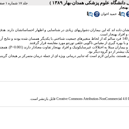
جلد ۱۷ شماره ۱ صفحات ۶۱-۵۶
بهنجار
،
حمید اخوان
شان داده اند که این بیماران دشواریهای زیادی در شناسایی و اظهار احساساتشان دارند. هد
 و افراد بهنجار است.
: در این مطالعه علی- مقایسه ای تعداد 60 بیمار سایکوتیک، 60 بیمار غیر سایکوتیک و 140 فرد سالم که از لحاظ متغیرهای جمعیت شناختی با یکدیگر همسان شده بودند و 
با بهره گیری از مقیاس ناگویی خلقی تورنتو مورد مقایسه قرار گرفتند.
: نتایج نشان داد در متغیر ناگویی خلقی بیماران مبتلا به اختلالات سایکوتیک و افراد ب
بیشتر از دو گروه دیگر بود.
ی هستند، بنابراین لازم است که تدابیر درمانی ویژه ای از جمله درمان متمرکز بر هیجان گری
Creative Commons Attribution-NonCommercial 4.0 In
قابل بازنشر است.