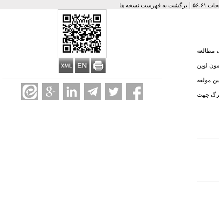
|
برگشت به فهرست نسخه ها
ف مطالعه
نتایج آزمون لوین
هنجار و بیماران مبتلا به اختلالات غیرسایکوتیک و افراد بهنجار تفاوت معنادار دارند (P<0.001). همچنین مولفه
نبرگ جهت