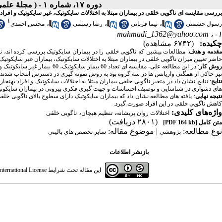
دوره ۱۷، شماره ۱ - ( مجلۀ علمی دانشگاه علوم پزشکی همدان-بهار ۱۳۸۹ )
بررسی مقایسه ای ناگویی خلقی در بیماران مبتلا به اختلالات سایکوتیک، غیر سایکوتیک و افراد 
۱
،
،
،
رسول حشمتی
نیما قربانی
رضا رستمی
محسن احمدی
mahmadi_1362@yahoo.com
۱- ،
چکیده:
(۶۷۴۲ مشاهده)
قدمه و هدف
: مطالعات پیشین که ناگویی خلقی را در بیماران سایکوتیک بررسی کرده اند، ن
حاضر تعیین میزان ناگویی خلقی در بیماران مبتلا به اختلالات سایکوتیک، بیماران غیر سایکوتیک
وش کار
نیز حاکی از همگنی واریانس ها در سه گروه بود به روش نمونه گیری در دسترس انتخاب شدند و 
تایج
های دشواری در شناسایی و توصیف احساسات و جهت گیری فکری بیرونی در بیماران سایکوتیک 
تیجه نهایی
: یافته های مطالعه نشان داد که بیماران سایکوتیک دارای سطوح بالای ناگویی خلق
کاهش ناگویی خلقی در این افراد صورت گیرد.
واژه‌های کلیدی:
،
،
اختلالات روان پریشانه
تنظیم هیجان
ناگویی خلقی
(۲۸۰۱ دریافت)
متن کامل
[PDF 164 kb]
نوع مطالعه:
| موضوع مقاله:
پژوهشي
سایر تخصص هاي باليني
بازنشر اطلاعات
این مقاله تحت شرایط
ternational License