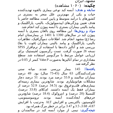
مشهد، ایران
چکیده:
(۱۰۶۰ مشاهده)
سابقه
و
هدف
:
آبسه
کبد
نوعی
بیماری
بالقوه
تهدیدکننده
حیات
و
یکی
از
مهم
ترین
علل
منجر
به
بستری
در
کشورهای
با
درآمد
متوسط
و
پایین
است
.
مطالعه
حاضر
با
هدف
تعیین
ویژگی‌های اپیدمیولوژیک، بالینی، پاراکلینیک و
پیامد بالینی بیماران بستری با آبسه پیوژن کبد انجام شد
.
مواد و روش‌‌ها:
این مطالعه روی بالغان بستری با آبسه
پیوژن کبد در سال
های 1390 تا 1401 در بیمارستان امام
رضا (ع) مشهد انجام شد. اطلاعات دموگرافیک، تظاهرات
بالینی، پاراکلینیک و پیامد بالینی بیماران (فوت یا بقا)
بررسی شد و آنالیز داده
ها با استفاده از نرم
افزار
SPSS
صورت گرفت. تست رگرسیون لجیستیک برای
نسخه 26
ارزیابی عوامل مرتبط با مرگ
ومیر استفاده شد. سطح
معناداری در تمام آنالیزها به‌صورت
.
کمتر از 0.05 در
Value
P
نظر گرفته شد.
:
یافته‌ها
145 بیمار بررسی شدند. میانه سنی
شرکت
کنندگان 63 سال (45-75 سال) بود. 49 درصد
بیماران سالمند و 55.9 درصد مرد بودند. 51 درصد دچار
مشکلات هپاتوبیلیاری بودند. شایع
ترین بیماری زمینه
ای
بیماری‌های قلب
وعروق بود (34.5 درصد). 52.9 درصد از
بیماران فقط یک آبسه داشتند. ای
کلای (33.8 درصد)،
کلبسیلا (20 درصد) و انتروکوک (18.4 درصد) شایع
ترین
جرم
های ایجادکننده آبسه بودند
.
ترومبوسیتوپنی،
لکوسیتوز، باکتریمی و افزایش
به
ترتیب با افزایش
ALT
4.87، 3.68، 3.5 و 3.47 برابر در خطر مرگ همراه بود.
نتیجه­‌گیری:
نیمی از موارد آبسه کبد در سالمندان و