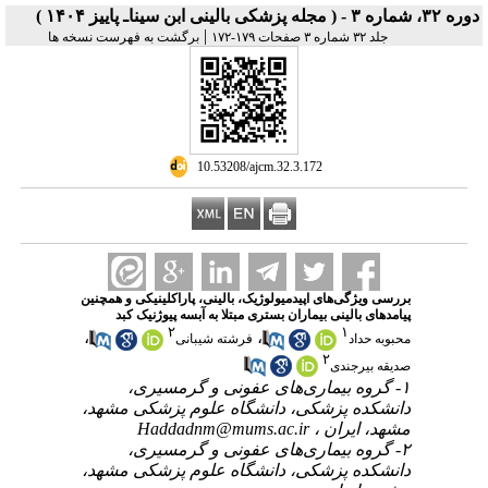
دوره ۳۲، شماره ۳ - ( مجله پزشکی بالینی ابن سیناـ پاییز ۱۴۰۴ )
|
جلد ۳۲ شماره ۳ صفحات ۱۷۹-۱۷۲
برگشت به فهرست نسخه ها
‎ 10.53208/ajcm.32.3.172
بررسی ویژگی‌های اپیدمیولوژیک، بالینی، پاراکلینیکی و همچنین
پیامدهای بالینی بیماران بستری مبتلا به آبسه پیوژنیک کبد
۲
۱
،
،
محبوبه حداد
فرشته شیبانی
۲
صدیقه بیرجندی
۱- گروه بیماری‌های عفونی و گرمسیری،
دانشکده پزشکی، دانشگاه علوم پزشکی مشهد،
مشهد، ایران ،
Haddadnm@mums.ac.ir
۲- گروه بیماری‌های عفونی و گرمسیری،
دانشکده پزشکی، دانشگاه علوم پزشکی مشهد،