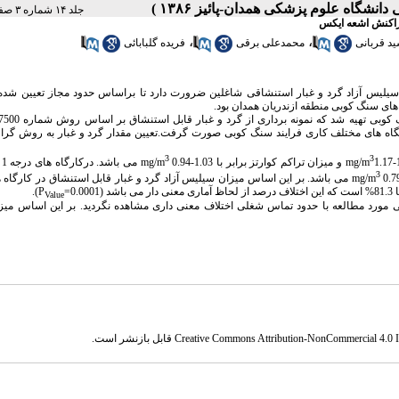
جلد ۱۴ شماره ۳ صفحات ۷۳-۶۷
پراکنش اشعه ایکس
،
،
د قربانی
محمدعلی برقی
فریده گلبابائی
یلیس آزاد گرد و غبار استنشاقی شاغلین ضرورت دارد تا براساس حدود مجاز تعیین شده،
 های سنگ کوبی منطقه ازندریان همدان بود.
در ایستگاه های مختلف کاری فرایند سنگ کوبی صورت گرفت.تعیین مقدار گرد و غبار به روش گرا
3
3
کم کوارتز برابر با 1.03-0.94 mg/m
می
3
می باشد. بر این اساس میزان سیلیس آزاد گرد و غبار قابل استنشاق در کارگاه ه
=0.0001).
Value
ی مورد مطالعه با حدود تماس شغلی اختلاف معنی داری مشاهده نگردید. بر این اساس میزا
Creative Commons Attribution-NonCommercial 4.0 In
قابل بازنشر است.