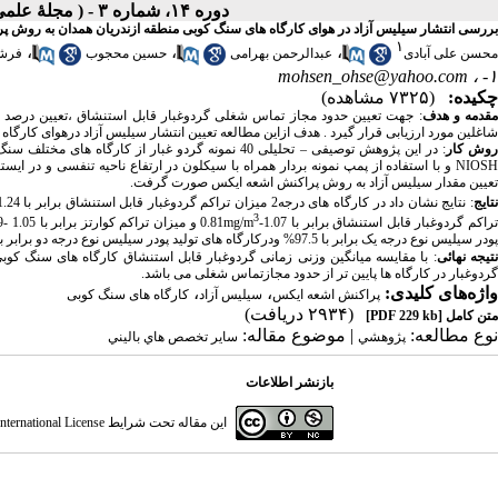
دوره ۱۴، شماره ۳ - ( مجلۀ علمی دانشگاه علوم پزشکی همدان-پائيز ۱۳۸۶ )
بررسی انتشار سیلیس آزاد در هوای کارگاه های سنگ کوبی منطقه ازندریان همدان به روش 
۱
،
،
،
محسن علی آبادی
عبدالرحمن بهرامی
حسین محجوب
فرشی
mohsen_ohse@yahoo.com
۱- ،
چکیده:
(۷۳۲۵ مشاهده)
مقدمه و هدف
: جهت تعیین حدود مجاز تماس شغلی گردوغبار قابل استنشاق ،تعیین درصد س
شاغلین مورد ارزیابی قرار گیرد . هدف ازاین مطالعه تعیین انتشار سیلیس آزاد درهوای کارگاه
وش کار
NIOSH و با استفاده از پمپ نمونه بردار همراه با سیکلون در ارتفاع ناحیه تنفسی و 
تعیین مقدار سیلیس آزاد به روش پراکنش اشعه ایکس صورت گرفت.
تایج
: نتایج نشان داد در کارگاه های درجه2 میزان تراکم گردوغبار قابل استنشاق برابر با mg/m
1.17-1.24 و میزان ترا
3
راکم گردوغبار قابل استنشاق برابر با 1.07-0.81mg/m
و میزان تراکم کوارتز برابر با 1.05 -0.79 mg/m
پودر سیلیس نوع درجه یک برابر با 97.5% ودرکارگاه های تولید پودر سیلیس نوع درجه دو برابر با 81.3% است که این اختلاف درصد از لحاظ آماری معنی دار می باشد (P
تیجه نهائی
: با مقایسه میانگین وزنی زمانی گردوغبار قابل استنشاق کارگاه های سنگ کوب
گردوغبار در کارگاه ها پایین تر از حدود مجازتماس شغلی می باشد.
واژه‌های کلیدی:
،
،
پراکنش اشعه ایکس
سیلیس آزاد
کارگاه های سنگ کوبی
(۲۹۳۴ دریافت)
متن کامل
[PDF 229 kb]
نوع مطالعه:
| موضوع مقاله:
پژوهشي
سایر تخصص هاي باليني
بازنشر اطلاعات
این مقاله تحت شرایط
ternational License