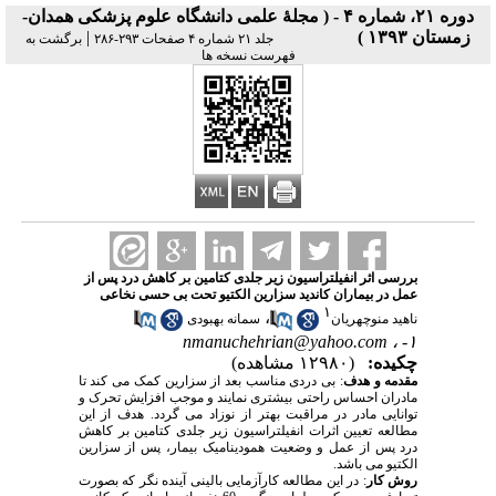
دوره ۲۱، شماره ۴ - ( مجلۀ علمی دانشگاه علوم پزشکی همدان-
زمستان ۱۳۹۳ )
|
جلد ۲۱ شماره ۴ صفحات ۲۹۳-۲۸۶
برگشت به
فهرست نسخه ها
بررسی اثر انفیلتراسیون زیر جلدی کتامین بر کاهش درد پس از
عمل در بیماران کاندید سزارین الکتیو تحت بی حسی نخاعی
۱
،
ناهید منوچهریان
سمانه بهبودی
nmanuchehrian@yahoo.com
۱- ،
چکیده:
(۱۲۹۸۰ مشاهده)
مقدمه و هدف
: بی دردی مناسب بعد از سزارین کمک می کند تا
مادران احساس راحتی بیشتری نمایند و موجب افزایش تحرک و
توانایی مادر در مراقبت بهتر از نوزاد می گردد. هدف از این
مطالعه تعیین اثرات انفیلتراسیون زیر جلدی کتامین بر کاهش
درد پس از عمل و وضعیت همودینامیک بیمار، پس از سزارین
الکتیو می باشد.
روش کار
: در این مطالعه کارآزمایی بالینی آینده نگر که بصورت