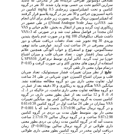
تصادفی دوسوکور طراحی گردید60 نفر از مادرانی که کاندید
سزارین الکتیو تحت بی حسی بودند وارد شدند. 30 نفر در گروه
کتامین و تحت انفیلتراسیون زیرجلدی mg/kg 0.5 کتامین در
ناحیه انسیزیون جراحی و 30 نفر نیز در گروه پلاسبو قرار گرفتند
که انفیلتراسیون نرمال سالین بصورت زیر جلدی برای آنان انجام
شد. VASدرد بیمار Visual Analogue Scale)) در طی حضور در
ریکاوری ثبت گردید و پس از انتقال به بخش، علایم حیاتی و VAS
آنان مجدداً در فواصل منظم ثبت شد و در صورتی که 3≤VAS
داشت شیاف دیکلوفناک mg 100 و در صورت عدم پاسخ، پتیدین
وریدی mg 30 تجویز شد، تعداد دفعات دریافت شیاف و دوز
مخدر مصرفی در 24 ساعت ثبت گردید. عوارضی مانند توهم،
نیستاگموس، تهوع و استفراغ و خواب آلودگی همچنین علائم
حیاتی بیمار (فشار خون ، تعداد ضربان قلب و میزان اشباع
خون) نیز ثبت گردید. آنالیز آماری توسط نرم افزار SPSS16 با
استفاده از آزمون های مجذور کای و تی صورت گرفت و 0.05>P
درتمام موارد معنی دار تلقی گردید.
نتایج
: از نظر میزان تغییرات فشار سیستولیک، تعداد ضربان
قلب و میزان اشباع اکسیژن خون شریانی در طی 24 ساعت
اول، تفاوت معنی داری بین دو گروه مطالعه مشاهده نشد.
میانگین VAS هنگام ورود به ریکاوری و 30 دقیقه بعد از عمل در
دو گروه مطالعه تفاوت معنی داری نداشت، در حالیکه در 1، 2،
4، 6، 8 و 12 ساعت بعد از عمل بطور معنی داری، در گروه
کتامین نسبت به گروه نرمال سالین کمتر بود. میانگین تغییرات
VAS بیماران در طی 24 ساعت اول در گروه کتامین 0.59±0.61
و در گروه نرمال سالین 0.96±3.37 بدست آمد که با 0.001>P
معنی دار بود. متوسط طول مدت بی دردی در گروه کتامین
2.98±9.87 ساعت و در گروه نرمال سالین 0.79±2.17 ساعت
بدست آمد که در گروه کتامین مدت زمان بی دردی بطور معنی
داری طولانی تر از گروه نرمال سالین بود(0.001>P). زمان
دریافت اولین مخدر در گروه کتامین بطور معنی داری طولانی