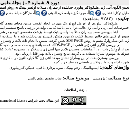
دوره ۹، شماره ۴ - ( مجلۀ علمی دانشگاه علوم پزشکی همدان-زمستان ۱۳۸۱ )
تعیین الگوی آنتی ژنی هلیکوباکتر پیلوری جداشده از بیماران مبتلا به اولسر پپتیک به روش ایمنو
،
،
جلیل توکل افشاری
مهرانگیز خواجه کرم الدینی
مژگان خیاط مقدم
چکیده:
(۷۲۸۲ مشاهده)
هلیکوباکتر پیلوری از عوامل اتیولوژیک مهم در ایجاد عفونت مزمن مخاط معده, گاس
خصوصیات آنتی ژنی و آنتی ژن غالب در آن می باشد که می تواند در بررسی پاسخ سیستم ایمنی
ابتدا بیوپسی معده بیماران مبتلا به اولسرپپتیک توسط پزشک متخصص تهیه و در شرا
پس از کلنی های خالص محیط کشت 25 مورد هلیکوباکترپیلوری برداشت شد و با استفاده از عمل سونیکاسیون (
ژنی این میکروارگانیسم به روش
SDS-PAGE
تعیین گردید. سپس با انجام دات بلات و وسترن 
ر بررسی الگوی آنتی ژنی ناشی از
SDS-PAGE
بعد از
سولفات آمونیوم اشباع استفاده می گردید, نتایج وسترن بلات بهتر قابل ارزیابی بود.
ررسی وسترن بلات در این بیماران نشان میدهد آنتی ژن 97 کیلو دالتون در باکتری قدرت تحریک سیستم ایمنی را داشته (
شود ، لذا جهت تولید واکسن بایستی مد نظر قرار گیرد.
واژه‌های کلیدی:
،
،
،
ایمنوبلاتینگ
زخم پپتیک
نمونه برداری بافتی
هلیکوباکتر پیلوری
نوع مطالعه:
| موضوع مقاله:
پژوهشي
سایر تخصص هاي باليني
بازنشر اطلاعات
این مقاله تحت شرایط
ternational License