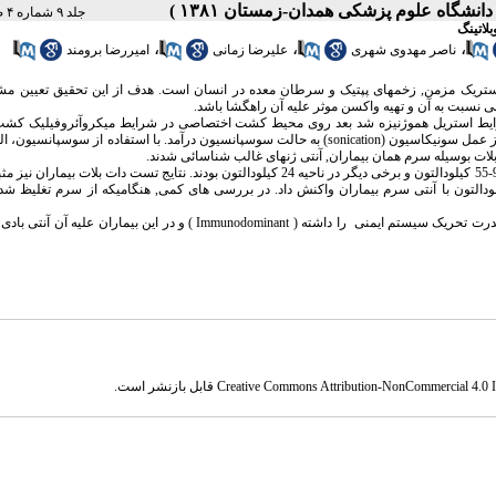
جلد ۹ شماره ۴ صفحات ۰-۰
بلاتینگ
،
،
،
ناصر مهدوی شهری
علیرضا زمانی
امیررضا برومند
تریک مزمن, زخمهای پپتیک و سرطان معده در انسان است. هدف از این تحقیق تعیین م
 نسبت به آن و تهیه واکسن موثر علیه آن راهگشا باشد.
یط استریل هموژنیزه شد بعد روی محیط کشت اختصاصی در شرایط میکروآئروفیلیک کشت
sonication
) به حالت سوسپانسیون درآمد. با استفاده از سوسپانسیون، ال
بلات بوسیله سرم همان بیماران, آنتی ژنهای غالب شناسائی شدند.
، عمده باندهای بدست آمده در ناحیه 97-55 کیلودالتون و برخی دیگر در ناحیه 24 کیلودالتون بودند. نتایج تست دات بلات بی
 آزمایش دات، در آزمایشات وسترن بلات, تنها آنتی ژن پاسخگر در محدوده 97-55 کیلودالتون با آنتی سرم بیماران واکنش داد. در بررسی های کمی, هنگامیکه از سرم ت
Immunodominant
) و در این بیماران علیه آن آنتی بادی
Creative Commons Attribution-NonCommercial 4.0 In
قابل بازنشر است.