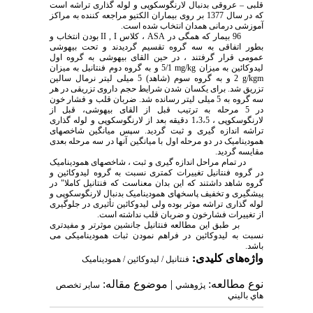
قلبی
–
عروقی بدنبال لارنگوسکوپی و لوله گذاری تراشه است
که در سال 1377 بر روی بیماران الکتیو مراجعه کننده به مراکز
آموزشی درمانی همدان انتخاب شده است.
96 بیمار که همگی در
ASA
، کلاس
II , I
بودن انتخاب و
بطور اتفاقی به سه گروه تقسیم گردیدند و تحت بیهوشی
عمومی قرار گرفتند ، در حین القای بیهوشی به گروه اول
لیدوکائین به میزان
mg/kg
5/1 و به گروه دوم فنتانیل به میزان
m
g/kg
2 و به گروه سوم (شاهد) 5 میلی لیتر نرمال سالین
تزریق شد. برای یکسان شدن شرایط حجم داروی تزریقی در هر
سه گروه به 5 میلی لیتر رسانده شد. ضربان قلب و فشار خون
در 5 مرحله به ترتیب قبل از القای بیهوشی، قبل از
لارنگوسکوپی ، 1،3،5 دقیقه بعد از لارنگوسکوپی و لوله گذاری
تراشه اندازه گیری و ثبت گردید. سپس میانگین شاخصهای
همودینامیک در دو مرحله اول با میانگین آنها در سه مرحله بعدی
مقایسه گردید.
در تمام مراحل اندازه گیری و ثبت ، شاخصهای همودینامیک
در گروه فنتانیل تغییرات کمتری نسبت به گروه لیدوکائین و
گروه شاهد داشتند که این بدان معناست که فنتانیل کاملا" در
پیشگیری و تخفیف پاسخهای همودینامیک بدنبال لارنگوسکوپی و
لوله گذاری تراشه موثر بوده ولی لیدوکائین تأثیری در جلوگیری
از تغییرات فشارخون و ضربان قلب نداشته است.
بر طبق این مطالعه فنتانیل جانشین موثرتر و مفیدتری
نسبت به لیدوکائین در فراهم نمودن ثبات همودینامیکی می
باشد.
واژه‌های کلیدی:
فنتانیل / لیدوکائین / همودینامیک
نوع مطالعه:
| موضوع مقاله:
پژوهشي
سایر تخصص
هاي باليني