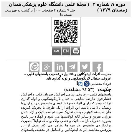
دوره ۷، شماره ۴ - ( مجلۀ علمی دانشگاه علوم پزشکی همدان-
زمستان ۱۳۷۹ )
|
جلد ۷ شماره ۴ صفحات ۰-۰
برگشت به فهرست
نسخه ها
مقایسه اثرات لیدوکائین و فنتانیل در تخفیف پاسخهای قلبی –
عروقی بدنبال لارنگوسکوپی و لوله گذاری نای
فرهاد معظمی
چکیده:
(۹۲۵۳ مشاهده)
پاسخهای قلبی
–
عروقی شامل افزایش ضربان قلب و افزایش
فشارخون عارضه شایعی به دنبال لارنگوسکوپی و لوله گذاری
تراشه بوده که دارای اثرات سوء بالقوه ای بخصوص در بیماران با
ریسک بالا می باشد. این اثرات از یک طرف با تحریک گیرنده
های سیستم اتونوم موجب تحریک سیستم سمپاتیک و آزاد شدن
نوراپی نفرین و سایر کاته کولامینها می شود و گهگاه نیز پاسخ
بصورت تحریک پاراسمپاتیک و عصب واگ بوده که نهایتا" بصورت
برادیکاردی بخصوص در بچه ها تظاهر می کند. هدف از این
پژوهش مقایسه اثرات لیدوکائین و فنتانیل در تخفیف پاسخهای