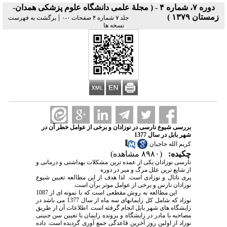
دوره ۷، شماره ۴ - ( مجلۀ علمی دانشگاه علوم پزشکی همدان-
زمستان ۱۳۷۹ )
|
جلد ۷ شماره ۴ صفحات ۰-۰
برگشت به فهرست
نسخه ها
بررسی شیوع نارسی در نوزادان و برخی از عوامل خطر آن در
شهر بابل در سال 1377
کریم الله حاجیان
چکیده:
(۸۹۸۰ مشاهده)
نارسی نوزادان یکی از عمده ترین مشکلات بهداشتی و درمانی و
از شایع ترین علل مرگ و میر در دوره
پری ناتال و نوزادی است. لذا هدف از این مطالعه تعیین شیوع
نوزادان نارس و برخی از عوامل موثر برآن است.
این مطالعه به روش مقطعی است که با نمونه ای از 1087
نوزاد که شامل کل زایمانهای سه ماه از سال 1377 می باشد در
زایشگاه های شهر بابل انجام گرفته است. اطلاعات آن از طریق
مصاحبه با مادر در زایشگاه و پرونده زایمان با تعیین سن جنینی
نوزاد از اولین روز آخرین قاعدگی جمع آوری گردیده است. داده