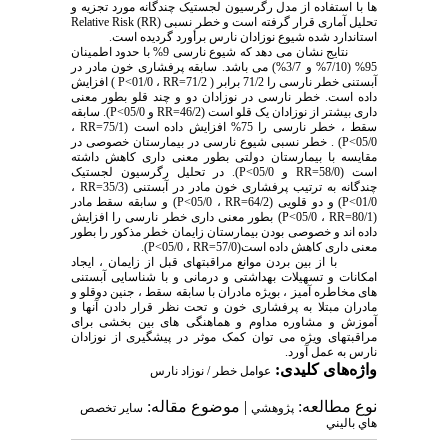
ها با استفاده از مدل رگرسیون لجستیک چندگانه مورد تجزیه و
تحلیل آماری قرار گرفته است و خطر نسبی
Relative Risk (RR)
استاندارد شده شیوع نوزادان نارس برأورد گردیده است.
نتایج نشان می دهد که شیوع نارسی 9% با حدود اطمینان
95% (7/10% و 3/7%) می باشد. سابقه پرفشاری خون مادر در
آبستنی خطر نارسی را 71/2 برابر ( 71/2=
RR
، 01/0
P<
) افزایش
داده است. خطر نارسی در نوزادان دو و چند قلو بطور معنی
داری بیشتر از نوزادان یک قلو است (46/2=
RR
و 05/0
P<
). سابقه
سقط ، خطر نارسی را 75% افزایش داده است (75/1=
RR
،
05/0
P<
) . خطر نسبی شیوع نارسی در بیمارستان خصوصی در
مقایسه با بیمارستان دولتی بطور معنی داری کاهش داشته
است (58/0=
RR
و 05/0
P<
). در تحلیل رگرسیون لجستیک
چندگانه به ترتیب پرفشاری خون مادر در آبستنی (35/3=
RR
،
01/0
P<
) و دو قلویی (64/2=
RR
، 05/0
P<
) و سابقه سقط مادر
(80/1=
RR
، 05/0
P<
) بطور معنی داری خطر نارسی را افزایش
داده اند و خصوصی بودن بیمارستان زایمان خطر مذکور را بطور
معنی داری کاهش داده است(57/0=
RR
، 05/0
P<
).
با از بین بردن موانع مراقبتهای قبل از زایمان ، ایجاد
امکانات و تسهیلات بهداشتی و درمانی و با شناسایی آبستنی
های مخاطره آمیز ، بویژه مادران با سابقه سقط ، جنین دوقلو و
مادران مبتلا به پرفشاری خون و تحت نظر قرار دادن آنها و
آموزش و مشاوره مداوم و هماهنگی های بین بخشی برای
مراقبتهای ویژه می توان کمک موثر در پیشگیری از نوزادان
نارس به عمل آورد.
واژه‌های کلیدی:
عوامل خطر / نوزاد نارس
نوع مطالعه:
| موضوع مقاله:
پژوهشي
سایر تخصص
هاي باليني