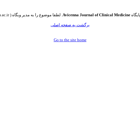
ایگاه
Avicenna Journal of Clinical Medicine
. لطفا موضوع را به مدیر وبگاه ( s_journal@umsha.ac.ir ) اطلاع دهید. 002
برگشت به صفحه اصلی
Go to the site home