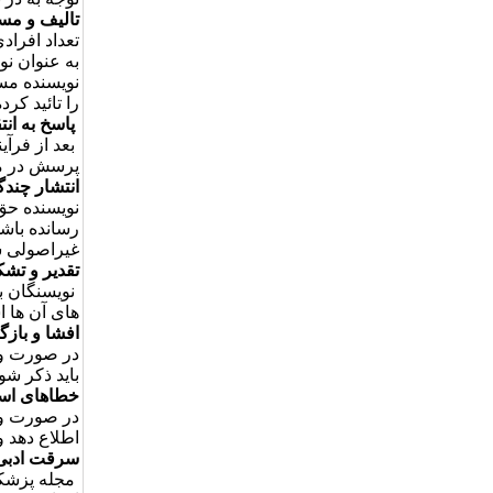
تالیف و مس
تعداد افراد
به عنوان نو
نویسنده مسئ
را تائید کرد
پاسخ به انت
بعد از فرآی
پرسش در مور
انتشار چندگا
نویسنده حق 
رسانده باشد
غیراصولی ش
تقدیر و تشکر
نویسنگان با
های آن­ ها 
افشا و بازگ
در صورت وجو
باید ذکر شو
خطاهای اسا
در صورت وجو
اطلاع دهد و
سرقت ادبی 
مجله پزشکی 