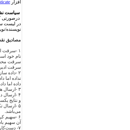
افزار
ticate
سیاست نشری
درصورتی که
در لیست سیا
نویسنده/نویسندگان ٬عبارت «مقاله سرقت
مصادیق نقض
۱
-
سرقت اد
نام خود اس
سرقت محسوب
سرقت ادبی م
۲
-
داده ساز
نداده اما د
داده اما داده
۳
-
ارسال هم
۴
-
ارسال دو
و نتایج یکس
۵
-
ارسال تک
می‌باشد
.
۶
-
سهیم کر
آن سهیم با
۷-
دست‌کاری