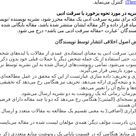
iThen
کنترل می‌نماید.
ه در مورد نحوه برخورد با سرقت ادبی
 برای نشریه سرقت ادبی یک مقاله محرز شود، نشریه نویسنده /نویسن
ه قرار داده و اگر مقاله ایشان منتشر شده باشد، مقاله بایگانی شده و
 ادبی می باشد» درج می شود.
 اصول اخلاقی انتشار توسط نویسندگان
بی
:
سرقت ادبی به معنای استفاده‌ی عمدی از مقالات یا ایده‌های شخص
ت. حتی استفاده از یک جمله شخص دیگر یا جملات قبلی خود بدون ذکر م
 می‌شود. تمامی رونوشت‌های ارسال شده به این نشریه توسط نرم‌
ورد بازبینی قرار می‌گیرند
.
ی و تحریف
:
داده سازی عبارتست از این که محقق در عمل مطالعه‌ای ر
اده و نتیجه‌گیری ارائه می‌دهد. تحریف نیز هنگامی رخ می‌دهد که تحقیقی 
‌ها و نتایج آن را تغییر می‌دهد
.
‌زمان
:
زمانی که یک رونوشت به دو نشریه ارسال می‌شود
.
 نسخه‌ای (المثنی
:
)
هنگامی رخ می‌دهد که دو یا چند مقاله دارای فرضیا
ان هستند
.
راری (اضافی
):
به معنی تقسیم یک مطالعه به مقالات متعدد و ارسال آ
دن نادرست مؤلف دیگر
:
همه‌ی مؤلفان لیست شده در مقاله می‌بایست
شند
.
 منابع:
هنگامی که در قسمت پایانی یک رونوشت منابع متعددی ذکر م