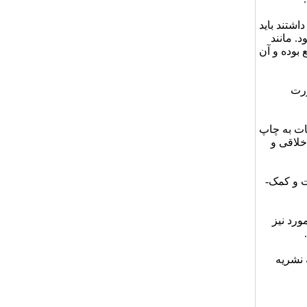
اشتند باید
. مانند
 بوده و آن
ورت
یات به چاپ
خلاقی و
 و کمک­
ورد نیز
 نشریه