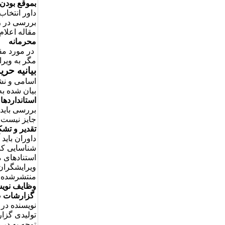
بموقع بودن
داور انتخاب
بررسی در زم
مقاله اعلام 
محرمانه
در مورد مقا
مگر به ویرا
بیانیه ح
اسامی و نش
بیان شده ب
استاندارده
بررسی باید 
جایز نیست. د
تقدیر و تشکر
داوران باید
شناسایی کنن
استنادهای 
ویرایشگران
منتشرشده م
وظایف نویس
گزارشات صا
نویسنده در ا
تولیدی گزار
توجه به در 