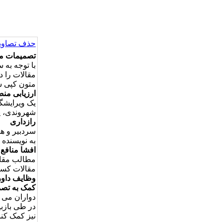
حذف تصاویر
تصمیمات مر
با توجه به 
مقالات را د
متون کپی ش
ارزیابی منص
یک ویرایشگر
شهروندی، ی
رازداری
سردبیر و هی
به نویسنده 
افشا منافع
مطالب مقال
مقالات کسان
وظایف داور
کمک به تصمی
دواران می 
در طی بازبین
نیز کمک کنن