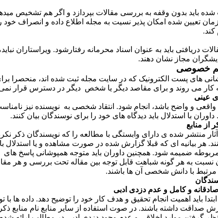
 شده باید بدون وقفه به بررسی مقالات بپردازد و اگر هم تشخیص می­ده
ان تعیین شده امکان پذیر نسیت به مجله اطلاع داده و انصراف خود را
کند.
لات دریافتی باید به عنوان اسناد محرمانه رفتارشود. ویراستاران نبایدم
یشگران مجاز نشان دهند.
ریم خصوصی
انی های پست الکترونیک که در سایت مجله ثبت شده اند، منحصرا برا
ه کار می روند و برای مقاصد دیگر یا شخص دیگر در دسترس قرار نمی 
ای عینی
واقعی و واضح باشد، انجام شود. انتقاد شخصی به نویسنده نیز نامناسب
اوران با استدلال باید دیدگاه ­های خود را برای نوسندگان بیان کنند.
 از منابع
 آثار منتشر شده ی دارای وابستگی با مطالعه را که نویسندگان ذکر نکرده­
د. هر بیانیه ای که قبلا گزارش شده در صورت مشاهده و یا استدلال ب
مربوطه ضمیمه شود. همچنین داوران باید متوجه همپوشانی پاسخ­ های
 نسبت به هر گونه شباهت قابل توجه بین مقاله تحت بررسی و هر مقال
رتبط با دانش شخصی آن ها باشند
.
ندگان
دقانه و کامل و عدم دزدی ادبی
بتدا باید اهمیت انجام تحقیق و هدف کار خود را توضیح دهد. داده­ ها با تو
ش صداقت داشته باشند. در صوت استفاده از سایر منابع نام منابع ذکر 
نظر گرفتن موارد اخلاقی و عدم وجود دزدی ادبی در مطالب ارائه شده.