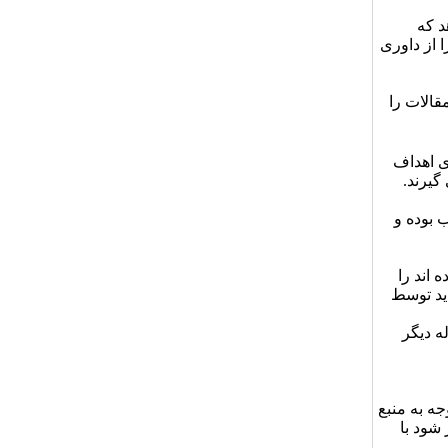
د که
 از داوری
قالات را
ی اهداف
گیرند.
 بوده و
 اند را
اید توسط
ه دیگر
جه به منبع
شود با