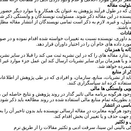
ئولیت مقاله
ی که در طول فرآیند پژوهش به عنوان یک همکار و یا موارد دیگر حضور د
یسنده در این مقاله ذکر شوند. مسئولیت نویسندگان و وابستگی ذکر شود
ول، و غیره. لازم به ذکر است تمامی نویسندگان از انتشار مقاله مطلع
ه باشند.
قادات
ند داوری، نویسنده نسبت به تغییرات خواسته شده اقدام نموده و در ص
د داده های خام آن را در اختیار داوران قرار دهد.
نه یا هم­زمان
ندارد مقاله ه­ای را که در این نشریه ثبت می­ کند را قبلا در سایر نشر
 و یا همزمان برای سایر نشریات ارسال کند این عمل جزء موارد غیر ا
مرده خواهد شد.
 از منابع
ید از نشریات، منابع، سازمان، و افرادی که در طی پژوهش از اطلاعات
استفاده کرده اند سپاسگزاری کنند.
ویی وابستگی­ ها مالی
د هرگونه برنامه مالی تاثیر گذار در روند پژوهش و نتایج حاصله این م
د بطوریکه تمام منابع مالی استفاده شده در روند مطالعه باید ذکر شود.
سی در انتشار
د هرگونه مغایرت در مقاله ارسالی نویسنده باید بدون تاخیر آن را به
 جهت حذف و یا تغییر آن بخش اقدام کند.
و تکثیر
بالینی ابن سینا، سرقت ادبی و تکثیر مقالات را از طریق نرم