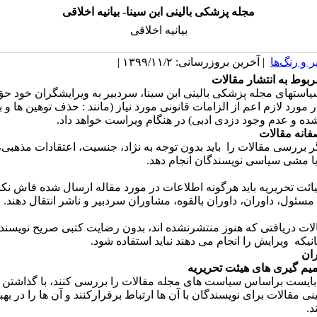
مجله پزشکی بالینی ابن سینا- بیانیه اخلاقی
بیانیه اخلاقی
 و رنگ‌ها
| آخرین بروزرسانی: ۱۳۹۹/۱۱/۲ |
بوط به انتشار مقالات
سیاست­های
مجله پزشکی بالینی ابن سینا
، سردبیر به ویرایشگران خود حق
ر مورد لازم اعم از الزامات قانونی مورد نیاز (مانند : حذف توهین ها و
ده و عدم وجود دزدی ادبی) در هنگام ویراست خواهد داد
.
فانه مقالات
 بررسی مقالات را باید بدون توجه به نژاد، جنسیت، اعتقادات مذهبی
ا مشی سیاسی نویسندگان انجام دهد.
ائت تحریریه باید هرگونه اطلاعات در مورد مقاله ارسال شده فاش نکرد
مسئول، داوران، داوران بالقوه، مشاوران سردبیر و ناشر انتقال دهند.
ات دریافتی که هنوز منتشرنشده­ اند، بدون رضایت کتبی صریح نویسند
یکه ویرایش را انجام می دهند نباید استفاده شود
.
ان
م ­گیری ­های هیئت تحریریه
بایست براساس سیاست­ های مجله مقالات را بررسی کنند، با گذاشتن 
ی مقالات برای نویسندگان با آن­ ها ارتباط برقرارکنند و آن­ ها را در ب
د.