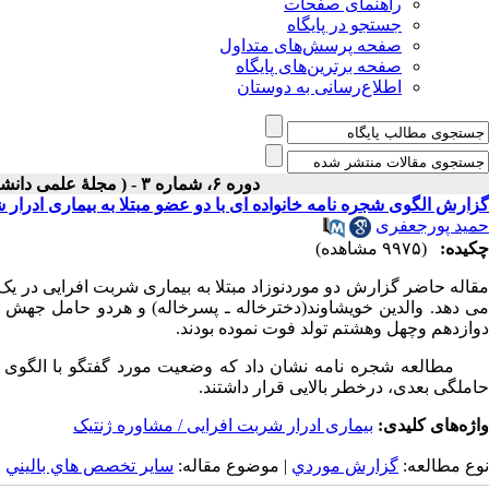
راهنمای صفحات
جستجو در پایگاه
صفحه پرسش‌های متداول
صفحه برترین‌های پایگاه
اطلاع‌رسانی به دوستان
دوره ۶، شماره ۳ - ( مجلۀ علمی دانشگاه علوم پزشکی همدان-پائيز ۱۳۷۸ )
گزارش الگوی شجره نامه خانواده ای با دو عضو مبتلا به بیماری ادرار 
حمید پورجعفری
چکیده:
(۹۹۷۵ مشاهده)
مقاله حاضر گزارش دو موردنوزاد مبتلا به بیماری شربت افرایی در یک
ی دهد. والدین خویشاوند(دخترخاله ـ پسرخاله) و هردو حامل جهش مش
دوازدهم وچهل وهشتم تولد فوت نموده بودند.
مطالعه شجره نامه نشان داد که وضعیت مورد گفتگو با الگوی اتو
حاملگی بعدی، درخطر بالایی قرار داشتند.
واژه‌های کلیدی:
بیماری ادرار شربت افرایی / مشاوره ژنتیک
نوع مطالعه:
گزارش موردي
| موضوع مقاله:
سایر تخصص هاي باليني