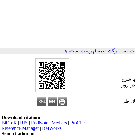
|
برگشت به فهرست نسخه ها
ها شرح
در روز
ا، طی
Download citation:
BibTeX
|
RIS
|
EndNote
|
Medlars
|
ProCite
|
Reference Manager
|
RefWorks
Send citation to: